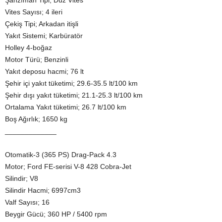
Şanzıman Tipi; Düz Vites
Vites Sayısı; 4 ileri
Çekiş Tipi; Arkadan itişli
Yakıt Sistemi; Karbüratör
Holley 4-boğaz
Motor Türü; Benzinli
Yakıt deposu hacmi; 76 lt
Şehir içi yakıt tüketimi; 29.6-35.5 lt/100 km
Şehir dışı yakıt tüketimi; 21.1-25.3 lt/100 km
Ortalama Yakıt tüketimi; 26.7 lt/100 km
Boş Ağırlık; 1650 kg
_____________
Otomatik-3 (365 PS) Drag-Pack 4.3
Motor; Ford FE-serisi V-8 428 Cobra-Jet
Silindir; V8
Silindir Hacmi; 6997cm3
Valf Sayısı; 16
Beygir Gücü; 360 HP / 5400 rpm