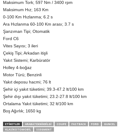
Maksimum Tork; 597 Nm / 3400 rpm
Maksimum Hız; 163 Km
0-100 Km Hızlanma; 6.2 s
Ara Hızlanma 60-100 Km arası; 3.7 s
Şanzıman Tipi; Otomatik
Ford C6
Vites Sayısı; 3 ileri
Çekiş Tipi; Arkadan itişli
Yakıt Sistemi; Karbüratör
Holley 4-boğaz
Motor Türü; Benzinli
Yakıt deposu hacmi; 76 lt
Şehir içi yakıt tüketimi; 39.3-47.2 lt/100 km
Şehir dışı yakıt tüketimi; 23.2-27.8 lt/100 km
Ortalama Yakıt tüketimi; 32 lt/100 km
Boş Ağırlık; 1650 kg
ETIKETLER
ARABATEKNIKBILGI
COUPE
FASTBACK
FORD
GUNCEL
KLASIKOTOMOBIL
SSEGMENT