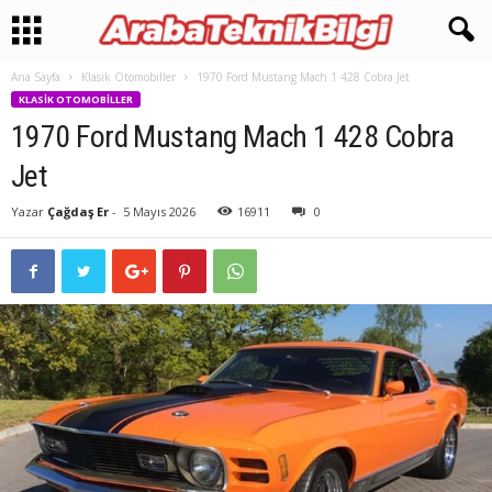
Ana Sayfa
Klasik Otomobiller
1970 Ford Mustang Mach 1 428 Cobra Jet
KLASIK OTOMOBILLER
1970 Ford Mustang Mach 1 428 Cobra
Jet
Yazar
Çağdaş Er
-
5 Mayıs 2026
16911
0