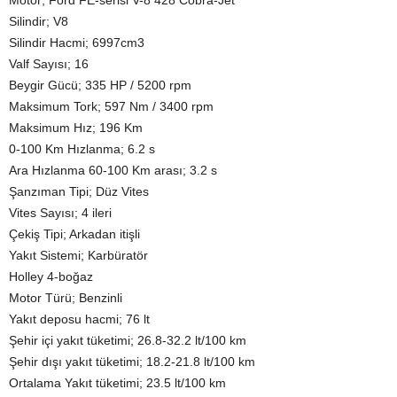
Motor; Ford FE-serisi V-8 428 Cobra-Jet
Silindir; V8
Silindir Hacmi; 6997cm3
Valf Sayısı; 16
Beygir Gücü; 335 HP / 5200 rpm
Maksimum Tork; 597 Nm / 3400 rpm
Maksimum Hız; 196 Km
0-100 Km Hızlanma; 6.2 s
Ara Hızlanma 60-100 Km arası; 3.2 s
Şanzıman Tipi; Düz Vites
Vites Sayısı; 4 ileri
Çekiş Tipi; Arkadan itişli
Yakıt Sistemi; Karbüratör
Holley 4-boğaz
Motor Türü; Benzinli
Yakıt deposu hacmi; 76 lt
Şehir içi yakıt tüketimi; 26.8-32.2 lt/100 km
Şehir dışı yakıt tüketimi; 18.2-21.8 lt/100 km
Ortalama Yakıt tüketimi; 23.5 lt/100 km