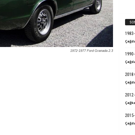
k
B
SO
i
1983
Çağda
l
1972-1977 Ford Granada 2.3
1990-
g
Çağda
i
2018 
Çağda
2012-
Çağka
2015-
Çağda