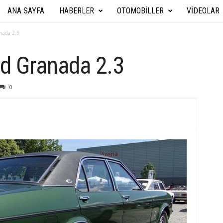
ANA SAYFA
HABERLER
OTOMOBILLER
VIDEOLAR
A
r
nada 2.3
a
d Granada 2.3
b
0
a
T
e
k
n
i