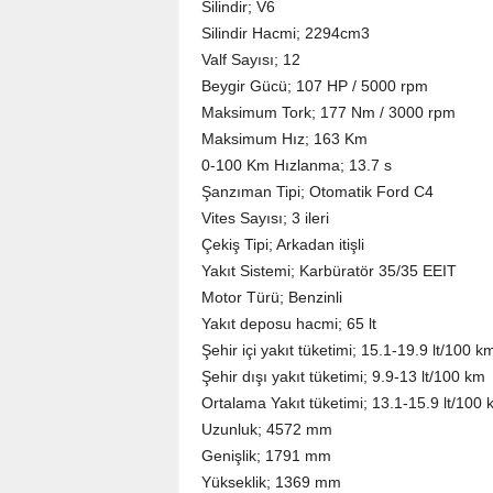
Silindir; V6
Silindir Hacmi; 2294cm3
Valf Sayısı; 12
Beygir Gücü; 107 HP / 5000 rpm
Maksimum Tork; 177 Nm / 3000 rpm
Maksimum Hız; 163 Km
0-100 Km Hızlanma; 13.7 s
Şanzıman Tipi; Otomatik Ford C4
Vites Sayısı; 3 ileri
Çekiş Tipi; Arkadan itişli
Yakıt Sistemi; Karbüratör 35/35 EEIT
Motor Türü; Benzinli
Yakıt deposu hacmi; 65 lt
Şehir içi yakıt tüketimi; 15.1-19.9 lt/100 k
Şehir dışı yakıt tüketimi; 9.9-13 lt/100 km
Ortalama Yakıt tüketimi; 13.1-15.9 lt/100 
Uzunluk; 4572 mm
Genişlik; 1791 mm
Yükseklik; 1369 mm