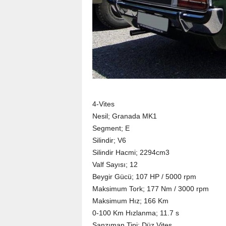
4-Vites
Nesil; Granada MK1
Segment; E
Silindir; V6
Silindir Hacmi; 2294cm3
Valf Sayısı; 12
Beygir Gücü; 107 HP / 5000 rpm
Maksimum Tork; 177 Nm / 3000 rpm
Maksimum Hız; 166 Km
0-100 Km Hızlanma; 11.7 s
Şanzıman Tipi; Düz Vites