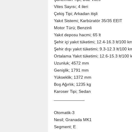
Vites Sayısı; 4 ileri
Çekiş Tipi; Arkadan itişli
Yakıt Sistemi; Karbüratör 35/35 EEIT
Motor Türü; Benzinli
Yakıt deposu hacmi; 65 lt
Şehir içi yakıt tüketimi; 12.4-16.3 lt/100 k
Şehir dışı yakıt tüketimi; 9.3-12.3 lt/100 k
Ortalama Yakıt tüketimi; 12.6-15.3 lt/100 
Uzunluk; 4572 mm
Genişlik; 1791 mm
Yükseklik; 1372 mm
Boş Ağırlık; 1235 kg
Karoser Tipi; Sedan
_____________
Otomatik-3
Nesil; Granada MK1
Segment; E