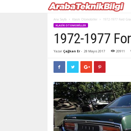
Ana Sayfa
Klasik Otomobiller
1972-1977 Ford Gra
KLASIK OTOMOBILLER
1972-1977 For
Yazar
Çağkan Er
-
28 Mayıs 2017
20911