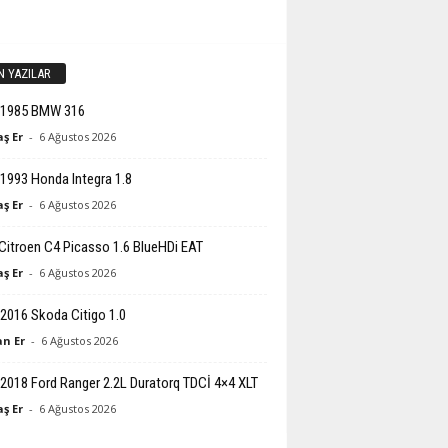
N YAZILAR
-1985 BMW 316
ş Er
-
6 Ağustos 2026
1993 Honda Integra 1.8
ş Er
-
6 Ağustos 2026
Citroen C4 Picasso 1.6 BlueHDi EAT
ş Er
-
6 Ağustos 2026
2016 Skoda Citigo 1.0
n Er
-
6 Ağustos 2026
2018 Ford Ranger 2.2L Duratorq TDCİ 4×4 XLT
ş Er
-
6 Ağustos 2026