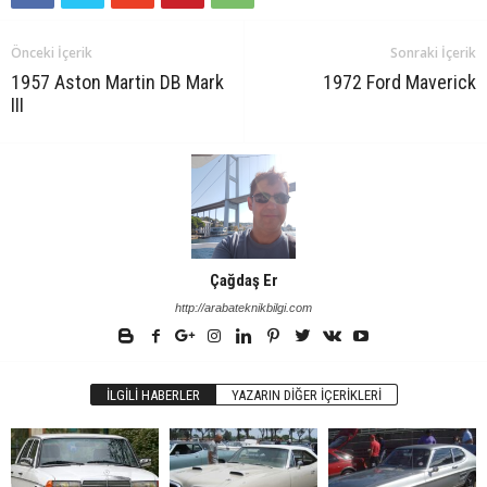
Önceki İçerik
Sonraki İçerik
1957 Aston Martin DB Mark
1972 Ford Maverick
III
Çağdaş Er
http://arabateknikbilgi.com
İLGILI HABERLER
YAZARIN DIĞER İÇERIKLERI