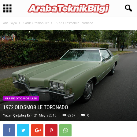
Ana Sayfa
Klasik Otomobiller
1972 Oldsmobile Toronado
KLASIK OTOMOBILLER
1972 OLDSMOBILE TORONADO
Yazar
Çağdaş Er
-
21 Mayıs 2015
2967
0