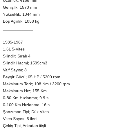
Uzunluk; 4188 mm
Genişlik; 1570 mm
Yükseklik; 1344 mm
Boş Ağırlık; 1058 kg
_____________
1985-1987
1.6L 5-Vites
Silindir; Sıralı 4
Silindir Hacmi; 1599cm3
Valf Sayısı; 8
Beygir Gücü; 65 HP / 5200 rpm
Maksimum Tork; 108 Nm / 3200 rpm
Maksimum Hız; 155 Km
0-80 Km Hızlanma; 9.9 s
0-100 Km Hızlanma; 16 s
Şanzıman Tipi; Düz Vites
Vites Sayısı; 5 ileri
Çekiş Tipi; Arkadan itişli