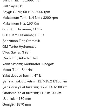
Silindir Hacmi; 1599cm3
Valf Sayısı; 8
Beygir Gücü; 68 HP / 5000 rpm
Maksimum Tork; 114 Nm / 3200 rpm
Maksimum Hız; 153 Km
0-80 Km Hızlanma; 11.3 s
0-100 Km Hızlanma; 16.6 s
Şanzıman Tipi; Otomatik
GM Turbo Hydramatic
Vites Sayısı; 3 ileri
Çekiş Tipi; Arkadan itişli
Yakıt Sistemi; Karbüratör 1-boğaz
Motor Türü; Benzinli
Yakıt deposu hacmi; 47 lt
Şehir içi yakıt tüketimi; 12.7-15.2 lt/100 km
Şehir dışı yakıt tüketimi; 8.7-10.4 lt/100 km
Ortalama Yakıt tüketimi; 11.2 lt/100 km
Uzunluk; 4130 mm
Genişlik; 1570 mm