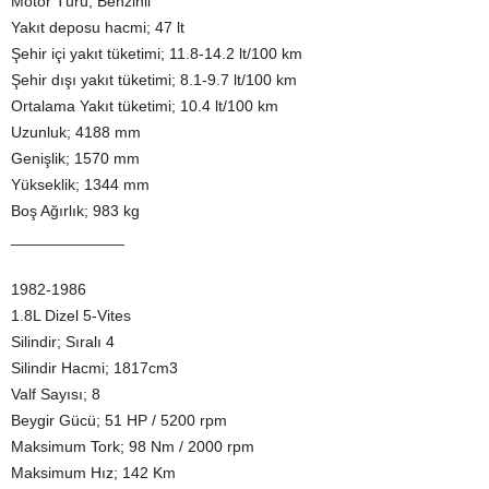
Motor Türü; Benzinli
Yakıt deposu hacmi; 47 lt
Şehir içi yakıt tüketimi; 11.8-14.2 lt/100 km
Şehir dışı yakıt tüketimi; 8.1-9.7 lt/100 km
Ortalama Yakıt tüketimi; 10.4 lt/100 km
Uzunluk; 4188 mm
Genişlik; 1570 mm
Yükseklik; 1344 mm
Boş Ağırlık; 983 kg
_____________
1982-1986
1.8L Dizel 5-Vites
Silindir; Sıralı 4
Silindir Hacmi; 1817cm3
Valf Sayısı; 8
Beygir Gücü; 51 HP / 5200 rpm
Maksimum Tork; 98 Nm / 2000 rpm
Maksimum Hız; 142 Km