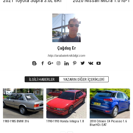
2021 Toyota Supra 3.0L 8AT
2020 Nissan Micra 1.0 IG-T
Çağdaş Er
http://arabateknikbilgi.com
İLGILI HABERLER
YAZARIN DIĞER İÇERIKLERI
1983-1985 BMW 316
1990-1993 Honda Integra 1.8
2018 Citroen C4 Picasso 1.6
BlueHDi EAT