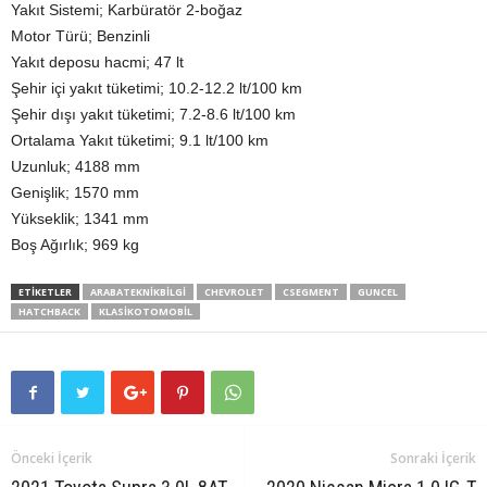
Yakıt Sistemi; Karbüratör 2-boğaz
Motor Türü; Benzinli
Yakıt deposu hacmi; 47 lt
Şehir içi yakıt tüketimi; 10.2-12.2 lt/100 km
Şehir dışı yakıt tüketimi; 7.2-8.6 lt/100 km
Ortalama Yakıt tüketimi; 9.1 lt/100 km
Uzunluk; 4188 mm
Genişlik; 1570 mm
Yükseklik; 1341 mm
Boş Ağırlık; 969 kg
ETIKETLER
ARABATEKNIKBILGI
CHEVROLET
CSEGMENT
GUNCEL
HATCHBACK
KLASIKOTOMOBIL
Önceki İçerik
Sonraki İçerik