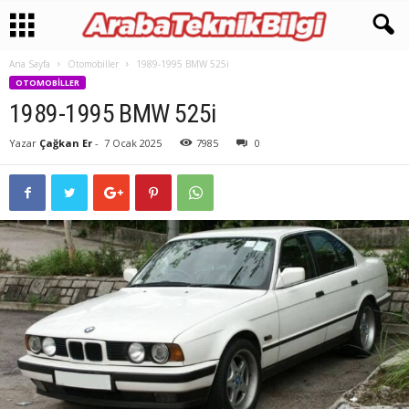
Ana Sayfa
Otomobiller
1989-1995 BMW 525i
OTOMOBILLER
1989-1995 BMW 525i
Yazar
Çağkan Er
-
7 Ocak 2025
7985
0