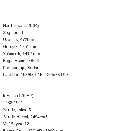
Nesil; 5 serisi (E34)
Segment; E
Uzunluk; 4720 mm
Genişlik; 1751 mm
Yükseklik; 1412 mm
Bagaj Hacmi; 460 lt
Karoser Tipi; Sedan
Lastikler; 195/65 R15 – 205/65 R15
_____________
5-Vites (170 HP)
1988-1991
Silindir; Inline 6
Silindir Hacmi; 2494cm3
Valf Sayısı; 12
Beygir Gücü; 170 HP / 5900 rpm