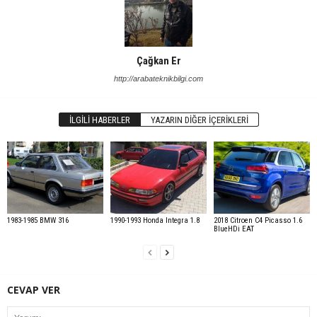
Çağkan Er
http://arabateknikbilgi.com
İLGILI HABERLER
YAZARIN DIĞER İÇERIKLERI
1983-1985 BMW 316
1990-1993 Honda Integra 1.8
2018 Citroen C4 Picasso 1.6
BlueHDi EAT
CEVAP VER