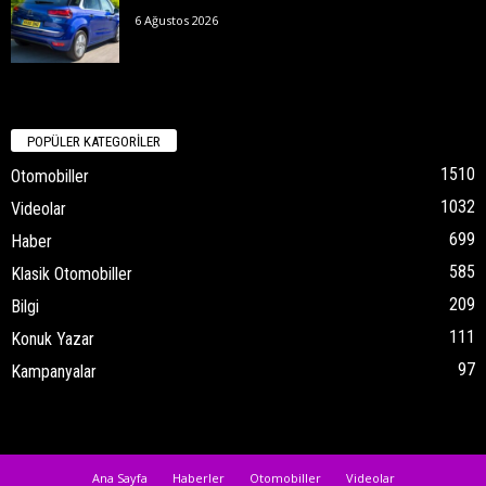
6 Ağustos 2026
POPÜLER KATEGORİLER
1510
Otomobiller
1032
Videolar
699
Haber
585
Klasik Otomobiller
209
Bilgi
111
Konuk Yazar
97
Kampanyalar
Ana Sayfa
Haberler
Otomobiller
Videolar