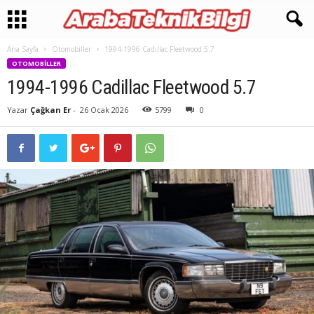
Ana Sayfa
Otomobiller
1994-1996 Cadillac Fleetwood 5.7
OTOMOBILLER
1994-1996 Cadillac Fleetwood 5.7
Yazar
Çağkan Er
-
26 Ocak 2026
5799
0