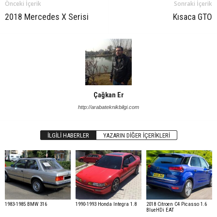
Önceki İçerik
Sonraki İçerik
2018 Mercedes X Serisi
Kısaca GTO
Çağkan Er
http://arabateknikbilgi.com
İLGILI HABERLER
YAZARIN DIĞER İÇERIKLERI
1983-1985 BMW 316
1990-1993 Honda Integra 1.8
2018 Citroen C4 Picasso 1.6
BlueHDi EAT