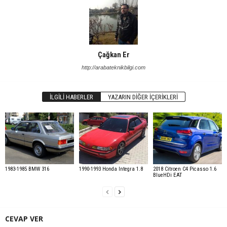
Çağkan Er
http://arabateknikbilgi.com
İLGILI HABERLER
YAZARIN DIĞER İÇERIKLERI
1983-1985 BMW 316
1990-1993 Honda Integra 1.8
2018 Citroen C4 Picasso 1.6
BlueHDi EAT
CEVAP VER