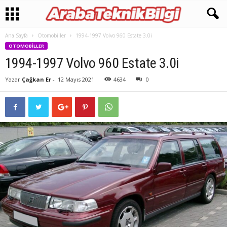
Ana Sayfa
Otomobiller
1994-1997 Volvo 960 Estate 3.0i
OTOMOBILLER
1994-1997 Volvo 960 Estate 3.0i
Yazar
Çağkan Er
-
12 Mayıs 2021
4634
0