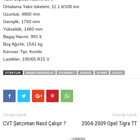
Ortalama Yakıt tüketimi; 11.1 lt/100 km
Uzunluk; 4860 mm
Genişlik; 1750 mm
Yükseklik; 1460 mm
Bagaj Hacmi; 991 lt
Boş Ağırlık; 1541 kg
Karoser Tipi; Kombi
Lastikler; 195/65 R15 V
ETIKETLER
ARABATEKNIKBILGI
ESEGMENT
GUNCEL
KOMBI
VOLVO
Önceki İçerik
Sonraki İçerik
CVT Şanzıman Nasıl Çalışır ?
2004-2009 Opel Tigra TT