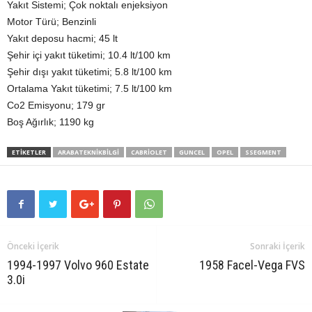
Yakıt Sistemi; Çok noktalı enjeksiyon
Motor Türü; Benzinli
Yakıt deposu hacmi; 45 lt
Şehir içi yakıt tüketimi; 10.4 lt/100 km
Şehir dışı yakıt tüketimi; 5.8 lt/100 km
Ortalama Yakıt tüketimi; 7.5 lt/100 km
Co2 Emisyonu; 179 gr
Boş Ağırlık; 1190 kg
ETIKETLER
ARABATEKNIKBILGI
CABRIOLET
GUNCEL
OPEL
SSEGMENT
Önceki İçerik
Sonraki İçerik
1994-1997 Volvo 960 Estate
1958 Facel-Vega FVS
3.0i