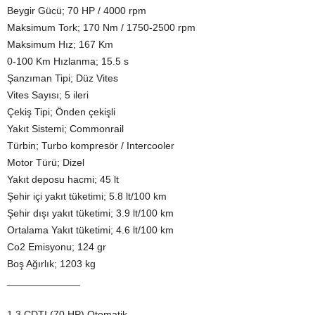
Beygir Gücü; 70 HP / 4000 rpm
Maksimum Tork; 170 Nm / 1750-2500 rpm
Maksimum Hız; 167 Km
0-100 Km Hızlanma; 15.5 s
Şanzıman Tipi; Düz Vites
Vites Sayısı; 5 ileri
Çekiş Tipi; Önden çekişli
Yakıt Sistemi; Commonrail
Türbin; Turbo kompresör / Intercooler
Motor Türü; Dizel
Yakıt deposu hacmi; 45 lt
Şehir içi yakıt tüketimi; 5.8 lt/100 km
Şehir dışı yakıt tüketimi; 3.9 lt/100 km
Ortalama Yakıt tüketimi; 4.6 lt/100 km
Co2 Emisyonu; 124 gr
Boş Ağırlık; 1203 kg
_____________
1.3 CDTI (70 HP) Otomatik