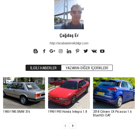
Çağdaş Er
http://arabateknikbilgi.com
İLGILI HABERLER
YAZARIN DIĞER İÇERIKLERI
1983-1985 BMW 316
1990-1993 Honda Integra 1.8
2018 Citroen C4 Picasso 1.6
BlueHDi EAT