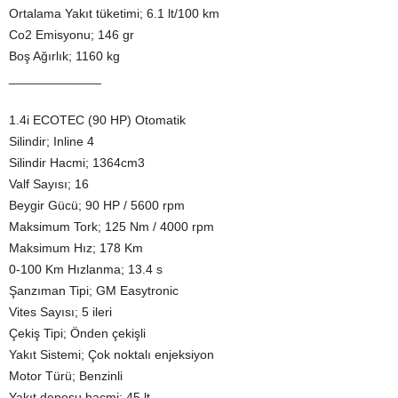
Ortalama Yakıt tüketimi; 6.1 lt/100 km
Co2 Emisyonu; 146 gr
Boş Ağırlık; 1160 kg
_____________
1.4i ECOTEC (90 HP) Otomatik
Silindir; Inline 4
Silindir Hacmi; 1364cm3
Valf Sayısı; 16
Beygir Gücü; 90 HP / 5600 rpm
Maksimum Tork; 125 Nm / 4000 rpm
Maksimum Hız; 178 Km
0-100 Km Hızlanma; 13.4 s
Şanzıman Tipi; GM Easytronic
Vites Sayısı; 5 ileri
Çekiş Tipi; Önden çekişli
Yakıt Sistemi; Çok noktalı enjeksiyon
Motor Türü; Benzinli
Yakıt deposu hacmi; 45 lt