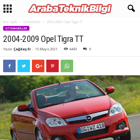
Ana Sayfa
Otomobiller
2004-2009 Opel Tigra TT
OTOMOBILLER
2004-2009 Opel Tigra TT
Yazar
Çağdaş Er
-
15 Mayıs 2021
6443
0