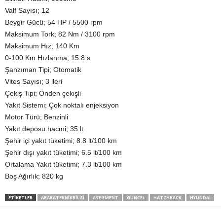
Valf Sayısı; 12
Beygir Gücü; 54 HP / 5500 rpm
Maksimum Tork; 82 Nm / 3100 rpm
Maksimum Hız; 140 Km
0-100 Km Hızlanma; 15.8 s
Şanzıman Tipi; Otomatik
Vites Sayısı; 3 ileri
Çekiş Tipi; Önden çekişli
Yakıt Sistemi; Çok noktalı enjeksiyon
Motor Türü; Benzinli
Yakıt deposu hacmi; 35 lt
Şehir içi yakıt tüketimi; 8.8 lt/100 km
Şehir dışı yakıt tüketimi; 6.5 lt/100 km
Ortalama Yakıt tüketimi; 7.3 lt/100 km
Boş Ağırlık; 820 kg
ETIKETLER
ARABATEKNIKBILGI
ASEGMENT
GUNCEL
HATCHBACK
HYUNDAI