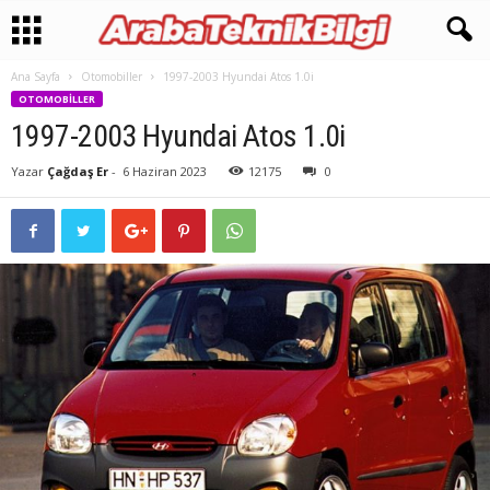
Ana Sayfa
Otomobiller
1997-2003 Hyundai Atos 1.0i
OTOMOBILLER
1997-2003 Hyundai Atos 1.0i
Yazar
Çağdaş Er
-
6 Haziran 2023
12175
0