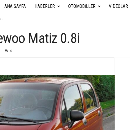
ANA SAYFA
HABERLER
OTOMOBILLER
VIDEOLAR
A
r
.8i
a
woo Matiz 0.8i
b
0
a
T
e
k
n
i