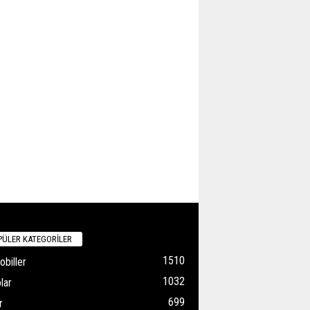
ÜLER KATEGORİLER
1510
biller
1032
lar
699
r