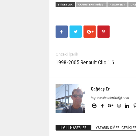
ETIKETLER
ARABATEKNIKBILGI
ASEGMENT
DA
Önceki İçerik
1998-2005 Renault Clio 1.6
Çağdaş Er
http://arabateknikbilgi.com
İLGILI HABERLER
YAZARIN DIĞER İÇERIKLER