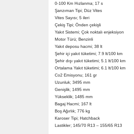
0-100 Km Hızlanma; 17 s
Şanzıman Tipi; Düz Vites
Vites Sayısı; 5 ileri
Çekiş Tipi; Önden çekişli
Yakıt Sistemi; Çok noktalı enjeksiyon
Motor Türü; Benzinli
Yakıt deposu hacmi; 38 lt
Şehir içi yakıt tüketimi; 7.9 lt/100 km
Şehir dışı yakıt tüketimi; 5.1 lt/100 km
Ortalama Yakıt tüketimi; 6.1 lt/100 km
Co2 Emisyonu; 161 gr
Uzunluk; 3495 mm
Genişlik; 1495 mm
Yükseklik; 1485 mm
Bagaj Hacmi; 167 lt
Boş Ağırlık; 776 kg
Karoser Tipi; Hatchback
Lastikler; 145/70 R13 – 155/65 R13