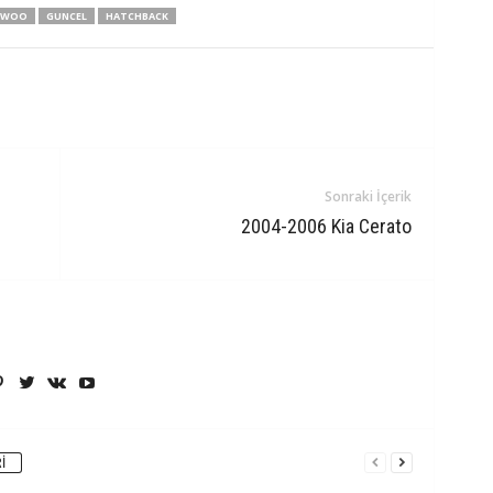
EWOO
GUNCEL
HATCHBACK
Sonraki İçerik
2004-2006 Kia Cerato
I