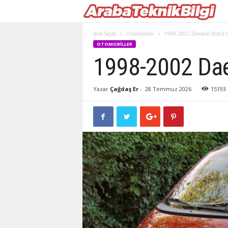
Ana Sayfa
Otomobiller
1998-2002 Daewoo Matiz 0
OTOMOBILLER
1998-2002 Dae
Yazar
Çağdaş Er
-
28 Temmuz 2026
15193