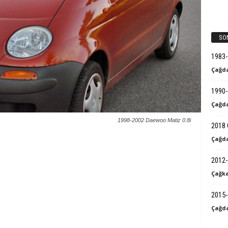
k
B
SO
i
1983
Çağda
l
1990-
g
Çağda
i
1998-2002 Daewoo Matiz 0.8i
2018 
Çağda
2012-
Çağka
2015-
Çağda