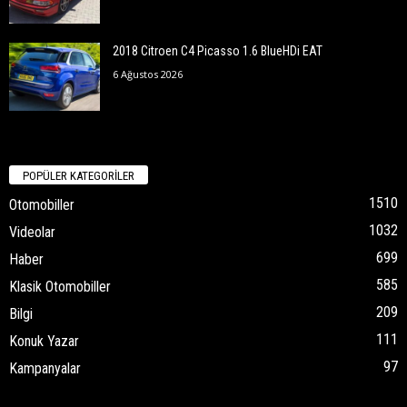
2018 Citroen C4 Picasso 1.6 BlueHDi EAT
6 Ağustos 2026
POPÜLER KATEGORİLER
1510
Otomobiller
1032
Videolar
699
Haber
585
Klasik Otomobiller
209
Bilgi
111
Konuk Yazar
97
Kampanyalar