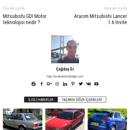
Önceki İçerik
Sonraki İçerik
Mitsubishi GDI Motor
Aracım Mitsubishi Lancer
teknolojisi nedir ?
1.6 Invite
Çağdaş Er
http://arabateknikbilgi.com
İLGILI HABERLER
YAZARIN DIĞER İÇERIKLERI