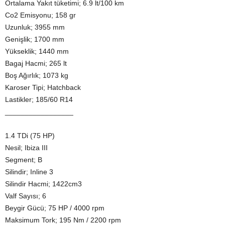
Ortalama Yakıt tüketimi; 6.9 lt/100 km
Co2 Emisyonu; 158 gr
Uzunluk; 3955 mm
Genişlik; 1700 mm
Yükseklik; 1440 mm
Bagaj Hacmi; 265 lt
Boş Ağırlık; 1073 kg
Karoser Tipi; Hatchback
Lastikler; 185/60 R14
_________________
1.4 TDi (75 HP)
Nesil; Ibiza III
Segment; B
Silindir; Inline 3
Silindir Hacmi; 1422cm3
Valf Sayısı; 6
Beygir Gücü; 75 HP / 4000 rpm
Maksimum Tork; 195 Nm / 2200 rpm