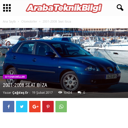
Ana Sayfa
Otomobiller
2001-2008 Seat Ibiza
OTOMOBILLER
2001-2008 SEAT IBIZA
Yazar
Çağdaş Er
-
19 Şubat 2017
10434
0