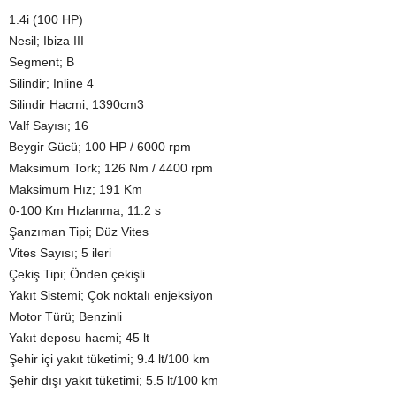
1.4i (100 HP)
Nesil; Ibiza III
Segment; B
Silindir; Inline 4
Silindir Hacmi; 1390cm3
Valf Sayısı; 16
Beygir Gücü; 100 HP / 6000 rpm
Maksimum Tork; 126 Nm / 4400 rpm
Maksimum Hız; 191 Km
0-100 Km Hızlanma; 11.2 s
Şanzıman Tipi; Düz Vites
Vites Sayısı; 5 ileri
Çekiş Tipi; Önden çekişli
Yakıt Sistemi; Çok noktalı enjeksiyon
Motor Türü; Benzinli
Yakıt deposu hacmi; 45 lt
Şehir içi yakıt tüketimi; 9.4 lt/100 km
Şehir dışı yakıt tüketimi; 5.5 lt/100 km