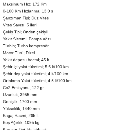
Maksimum Hız; 172 Km
0-100 Km Hızlanma; 13.9 s
Şanzıman Tipi; Düz Vites
Vites Sayısı; 5 ileri
Çekiş Tipi; Önden çekişli
Yakıt Sistemi; Pompa ağzı
Türbin; Turbo kompresör
Motor Türü; Dizel
Yakıt deposu hacmi; 45 lt
Şehir içi yakıt tüketimi; 5.6 lt/100 km
Şehir dışı yakıt tüketimi; 4 lt/100 km
Ortalama Yakıt tüketimi; 4.5 lt/100 km
Co2 Emisyonu; 122 gr
Uzunluk; 3955 mm
Genişlik; 1700 mm
Yükseklik; 1440 mm
Bagaj Hacmi; 265 lt
Boş Ağırlık; 1095 kg
Karoser Tipi; Hatchback