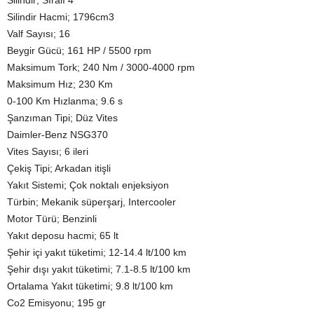
Silindir; Sıralı 4
Silindir Hacmi; 1796cm3
Valf Sayısı; 16
Beygir Gücü; 161 HP / 5500 rpm
Maksimum Tork; 240 Nm / 3000-4000 rpm
Maksimum Hız; 230 Km
0-100 Km Hızlanma; 9.6 s
Şanzıman Tipi; Düz Vites
Daimler-Benz NSG370
Vites Sayısı; 6 ileri
Çekiş Tipi; Arkadan itişli
Yakıt Sistemi; Çok noktalı enjeksiyon
Türbin; Mekanik süperşarj, Intercooler
Motor Türü; Benzinli
Yakıt deposu hacmi; 65 lt
Şehir içi yakıt tüketimi; 12-14.4 lt/100 km
Şehir dışı yakıt tüketimi; 7.1-8.5 lt/100 km
Ortalama Yakıt tüketimi; 9.8 lt/100 km
Co2 Emisyonu; 195 gr