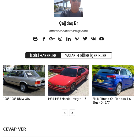
Çağdaş Er
http://arabateknikbilgi.com
İLGILI HABERLER
YAZARIN DIĞER İÇERIKLERI
1983-1985 BMW 316
1990-1993 Honda Integra 1.8
2018 Citroen C4 Picasso 1.6
BlueHDi EAT
CEVAP VER