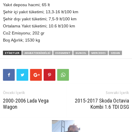
Yakıt deposu hacmi; 65 lt
Şehir içi yakıt tüketimi; 13,3-16 lt/100 km
Şehir dışı yakıt tüketimi; 7,5-9 lt/100 km
Ortalama Yakıt tüketimi; 10.6 lt/100 km
Co2 Emisyonu; 202 gr
Boş Ağırlık; 1530 kg
ETIKETLER
ARABATEKNIKBILGI
ESEGMENT
GUNCEL
MERCEDES
SEDAN
Önceki İçerik
Sonraki İçerik
2000-2006 Lada Vega
2015-2017 Skoda Octavia
Wagon
Kombi 1.6 TDI DSG