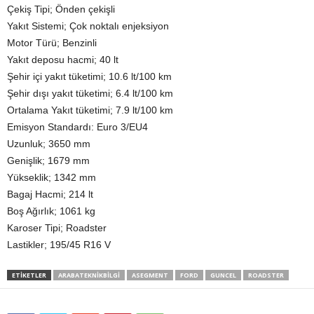
Çekiş Tipi; Önden çekişli
Yakıt Sistemi; Çok noktalı enjeksiyon
Motor Türü; Benzinli
Yakıt deposu hacmi; 40 lt
Şehir içi yakıt tüketimi; 10.6 lt/100 km
Şehir dışı yakıt tüketimi; 6.4 lt/100 km
Ortalama Yakıt tüketimi; 7.9 lt/100 km
Emisyon Standardı: Euro 3/EU4
Uzunluk; 3650 mm
Genişlik; 1679 mm
Yükseklik; 1342 mm
Bagaj Hacmi; 214 lt
Boş Ağırlık; 1061 kg
Karoser Tipi; Roadster
Lastikler; 195/45 R16 V
ETIKETLER
ARABATEKNIKBILGI
ASEGMENT
FORD
GUNCEL
ROADSTER