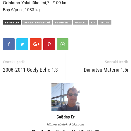
Ortalama Yakıt tüketimi;7 lt/100 km
Boş Ağırlık; 1083 kg
ETIKETLER
ARABATEKNIKBILGI
BSEGMENT
GUNCEL
KIA
SEDAN
Önceki İçerik
Sonraki İçerik
2008-2011 Geely Echo 1.3
Daihatsu Materia 1.5i
Çağdaş Er
http://arabateknikbilgi.com