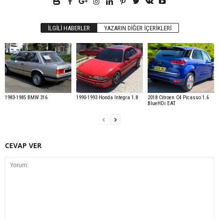
İLGILI HABERLER
YAZARIN DIĞER İÇERIKLERI
1983-1985 BMW 316
1990-1993 Honda Integra 1.8
2018 Citroen C4 Picasso 1.6
BlueHDi EAT
CEVAP VER