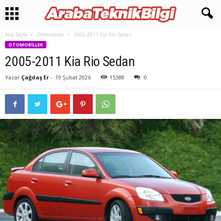
Ana Sayfa
Otomobiller
2005-2011 Kia Rio Sedan
OTOMOBILLER
2005-2011 Kia Rio Sedan
Yazar
Çağdaş Er
-
19 Şubat 2026
15388
0