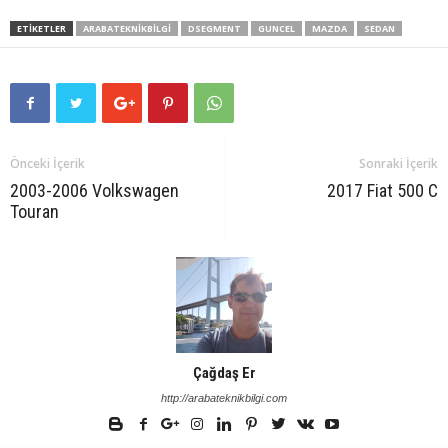
ETIKETLER
ARABATEKNIKBILGI
DSEGMENT
GUNCEL
MAZDA
SEDAN
Önceki İçerik
Sonraki İçerik
2003-2006 Volkswagen
2017 Fiat 500 C
Touran
Çağdaş Er
http://arabateknikbilgi.com