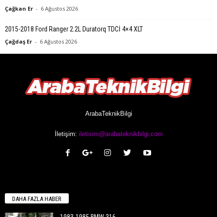
Çağkan Er
-
6 Ağustos 2026
2015-2018 Ford Ranger 2.2L Duratorq TDCİ 4×4 XLT
Çağdaş Er
-
6 Ağustos 2026
ArabaTeknikBilgi
İletişim:
iletisim@arabateknikbilgi.com
DAHA FAZLA HABER
1983-1985 BMW 316