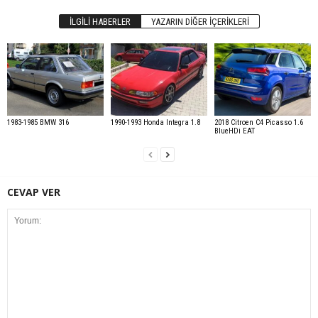
İLGILI HABERLER
YAZARIN DIĞER İÇERIKLERI
1983-1985 BMW 316
1990-1993 Honda Integra 1.8
2018 Citroen C4 Picasso 1.6
BlueHDi EAT
CEVAP VER