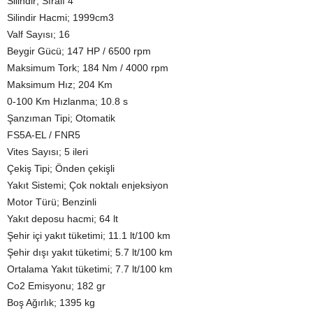
Silindir; Sıralı 4
Silindir Hacmi; 1999cm3
Valf Sayısı; 16
Beygir Gücü; 147 HP / 6500 rpm
Maksimum Tork; 184 Nm / 4000 rpm
Maksimum Hız; 204 Km
0-100 Km Hızlanma; 10.8 s
Şanzıman Tipi; Otomatik
FS5A-EL / FNR5
Vites Sayısı; 5 ileri
Çekiş Tipi; Önden çekişli
Yakıt Sistemi; Çok noktalı enjeksiyon
Motor Türü; Benzinli
Yakıt deposu hacmi; 64 lt
Şehir içi yakıt tüketimi; 11.1 lt/100 km
Şehir dışı yakıt tüketimi; 5.7 lt/100 km
Ortalama Yakıt tüketimi; 7.7 lt/100 km
Co2 Emisyonu; 182 gr
Boş Ağırlık; 1395 kg