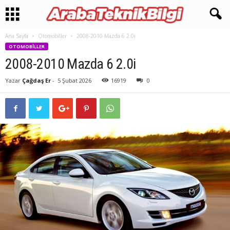
Ana Sayfa
Otomobiller
2008-2010 Mazda 6 2.0i
OTOMOBILLER
2008-2010 Mazda 6 2.0i
Yazar
Çağdaş Er
-
5 Şubat 2026
16919
0