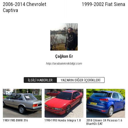
2006-2014 Chevrolet
1999-2002 Fiat Siena
Captiva
Çağkan Er
http://arabateknikbilgi.com
İLGILI HABERLER
YAZARIN DIĞER İÇERIKLERI
1983-1985 BMW 316
1990-1993 Honda Integra 1.8
2018 Citroen C4 Picasso 1.6
BlueHDi EAT