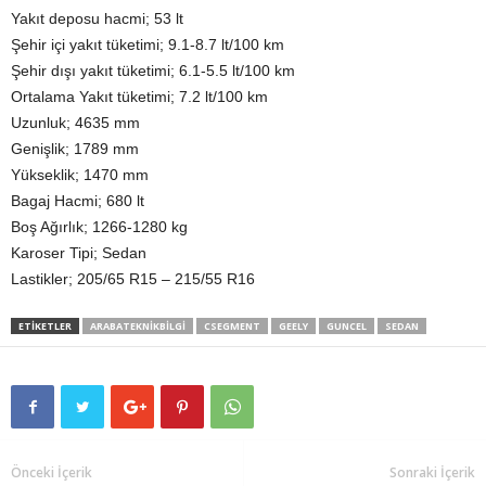
Yakıt deposu hacmi; 53 lt
Şehir içi yakıt tüketimi; 9.1-8.7 lt/100 km
Şehir dışı yakıt tüketimi; 6.1-5.5 lt/100 km
Ortalama Yakıt tüketimi; 7.2 lt/100 km
Uzunluk; 4635 mm
Genişlik; 1789 mm
Yükseklik; 1470 mm
Bagaj Hacmi; 680 lt
Boş Ağırlık; 1266-1280 kg
Karoser Tipi; Sedan
Lastikler; 205/65 R15 – 215/55 R16
ETIKETLER
ARABATEKNIKBILGI
CSEGMENT
GEELY
GUNCEL
SEDAN
Önceki İçerik
Sonraki İçerik