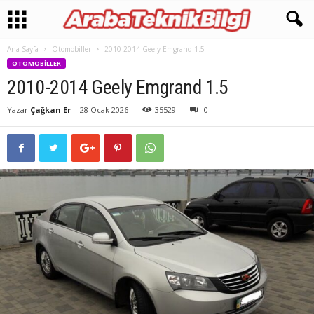
Ana Sayfa
Otomobiller
2010-2014 Geely Emgrand 1.5
OTOMOBILLER
2010-2014 Geely Emgrand 1.5
Yazar
Çağkan Er
-
28 Ocak 2026
35529
0