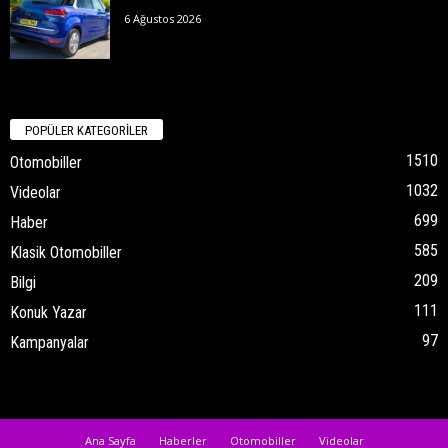
6 Ağustos 2026
POPÜLER KATEGORİLER
1510
Otomobiller
1032
Videolar
699
Haber
585
Klasik Otomobiller
209
Bilgi
111
Konuk Yazar
97
Kampanyalar
Ana Sayfa
Haberler
Otomobiller
Videolar