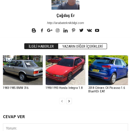
Çağdaş Er
http://arabateknikbilgi.com
İLGILI HABERLER
YAZARIN DIĞER İÇERIKLERI
1983-1985 BMW 316
1990-1993 Honda Integra 1.8
2018 Citroen C4 Picasso 1.6
BlueHDi EAT
CEVAP VER