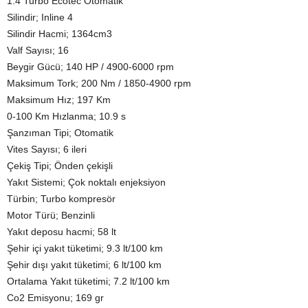
1.4 Turbo Ecotec Otomatik
Silindir; Inline 4
Silindir Hacmi; 1364cm3
Valf Sayısı; 16
Beygir Gücü; 140 HP / 4900-6000 rpm
Maksimum Tork; 200 Nm / 1850-4900 rpm
Maksimum Hız; 197 Km
0-100 Km Hızlanma; 10.9 s
Şanzıman Tipi; Otomatik
Vites Sayısı; 6 ileri
Çekiş Tipi; Önden çekişli
Yakıt Sistemi; Çok noktalı enjeksiyon
Türbin; Turbo kompresör
Motor Türü; Benzinli
Yakıt deposu hacmi; 58 lt
Şehir içi yakıt tüketimi; 9.3 lt/100 km
Şehir dışı yakıt tüketimi; 6 lt/100 km
Ortalama Yakıt tüketimi; 7.2 lt/100 km
Co2 Emisyonu; 169 gr