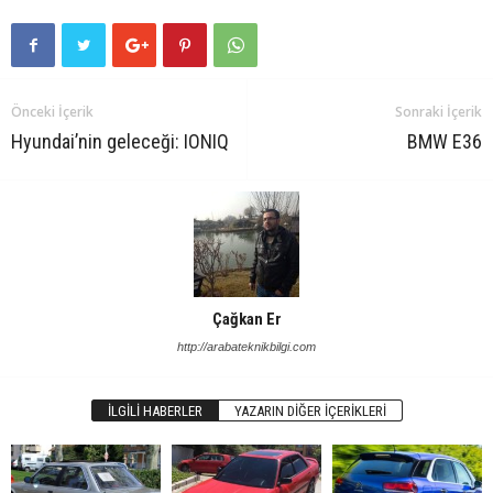
Önceki İçerik
Sonraki İçerik
Hyundai’nin geleceği: IONIQ
BMW E36
Çağkan Er
http://arabateknikbilgi.com
İLGILI HABERLER
YAZARIN DIĞER İÇERIKLERI