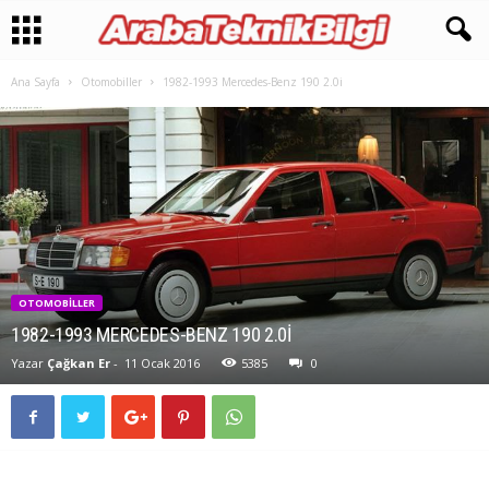
Ana Sayfa
Otomobiller
1982-1993 Mercedes-Benz 190 2.0i
OTOMOBILLER
1982-1993 MERCEDES-BENZ 190 2.0I
Yazar
Çağkan Er
-
11 Ocak 2016
5385
0