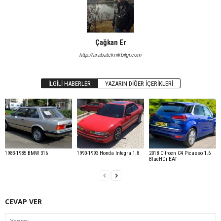
Çağkan Er
http://arabateknikbilgi.com
İLGILI HABERLER
YAZARIN DIĞER İÇERIKLERI
1983-1985 BMW 316
1990-1993 Honda Integra 1.8
2018 Citroen C4 Picasso 1.6
BlueHDi EAT
CEVAP VER