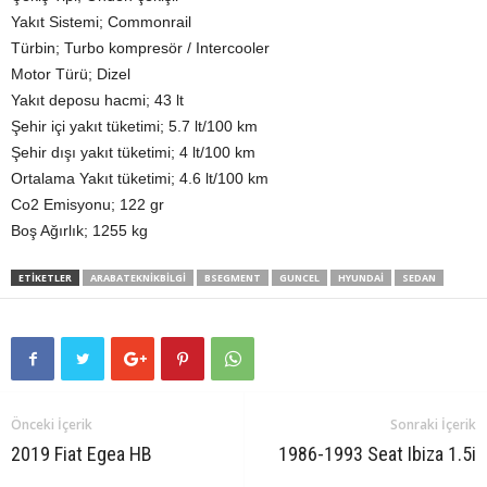
Yakıt Sistemi; Commonrail
Türbin; Turbo kompresör / Intercooler
Motor Türü; Dizel
Yakıt deposu hacmi; 43 lt
Şehir içi yakıt tüketimi; 5.7 lt/100 km
Şehir dışı yakıt tüketimi; 4 lt/100 km
Ortalama Yakıt tüketimi; 4.6 lt/100 km
Co2 Emisyonu; 122 gr
Boş Ağırlık; 1255 kg
ETIKETLER
ARABATEKNIKBILGI
BSEGMENT
GUNCEL
HYUNDAI
SEDAN
Önceki İçerik
Sonraki İçerik
2019 Fiat Egea HB
1986-1993 Seat Ibiza 1.5i