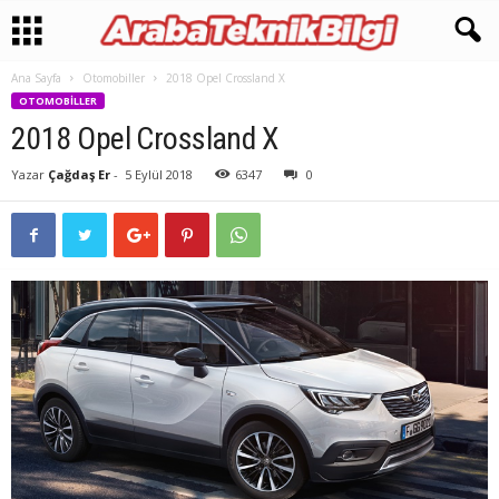
Ana Sayfa
Otomobiller
2018 Opel Crossland X
OTOMOBILLER
2018 Opel Crossland X
Yazar
Çağdaş Er
-
5 Eylül 2018
6347
0