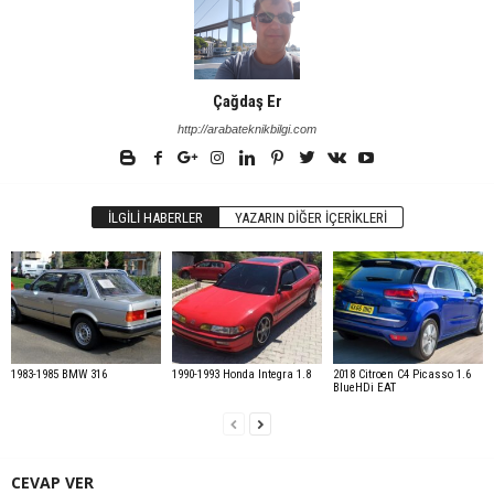
Çağdaş Er
http://arabateknikbilgi.com
İLGILI HABERLER
YAZARIN DIĞER İÇERIKLERI
1983-1985 BMW 316
1990-1993 Honda Integra 1.8
2018 Citroen C4 Picasso 1.6
BlueHDi EAT
CEVAP VER