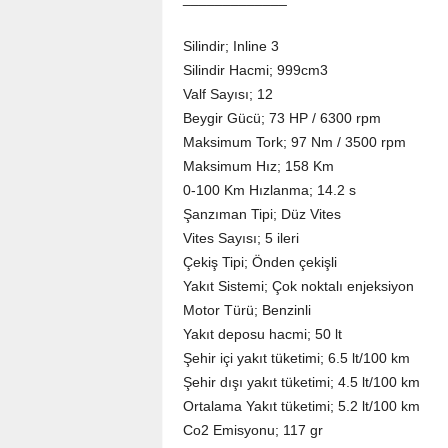
Silindir; Inline 3
Silindir Hacmi; 999cm3
Valf Sayısı; 12
Beygir Gücü; 73 HP / 6300 rpm
Maksimum Tork; 97 Nm / 3500 rpm
Maksimum Hız; 158 Km
0-100 Km Hızlanma; 14.2 s
Şanzıman Tipi; Düz Vites
Vites Sayısı; 5 ileri
Çekiş Tipi; Önden çekişli
Yakıt Sistemi; Çok noktalı enjeksiyon
Motor Türü; Benzinli
Yakıt deposu hacmi; 50 lt
Şehir içi yakıt tüketimi; 6.5 lt/100 km
Şehir dışı yakıt tüketimi; 4.5 lt/100 km
Ortalama Yakıt tüketimi; 5.2 lt/100 km
Co2 Emisyonu; 117 gr