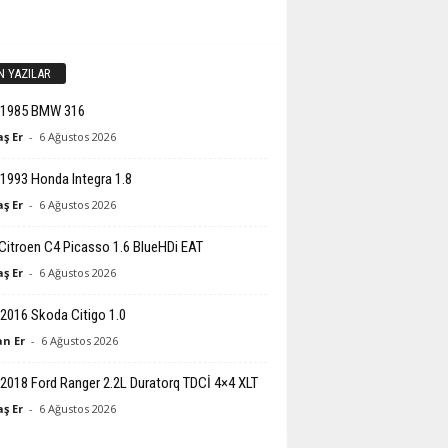
N YAZILAR
-1985 BMW 316
ş Er
-
6 Ağustos 2026
1993 Honda Integra 1.8
ş Er
-
6 Ağustos 2026
Citroen C4 Picasso 1.6 BlueHDi EAT
ş Er
-
6 Ağustos 2026
2016 Skoda Citigo 1.0
n Er
-
6 Ağustos 2026
2018 Ford Ranger 2.2L Duratorq TDCİ 4×4 XLT
ş Er
-
6 Ağustos 2026