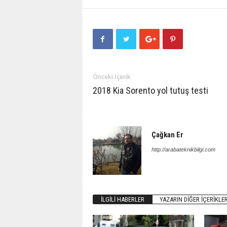
Önceki İçerik
2018 Kia Sorento yol tutuş testi
Çağkan Er
http://arabateknikbilgi.com
İLGILI HABERLER
YAZARIN DIĞER İÇERIKLER