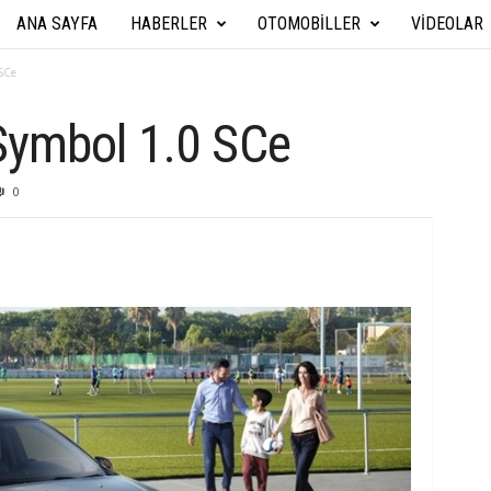
ANA SAYFA
HABERLER
OTOMOBILLER
VIDEOLAR
A
r
SCe
a
Symbol 1.0 SCe
b
0
a
T
e
k
n
i