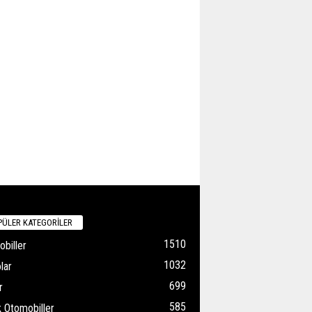
ÜLER KATEGORİLER
1510
biller
1032
lar
699
r
585
k Otomobiller