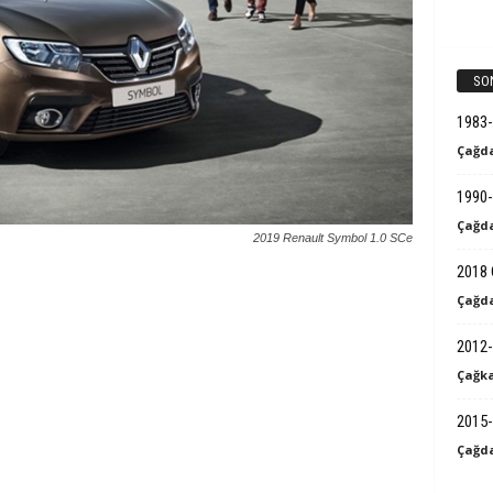
k
B
SO
i
1983
Çağda
l
1990-
g
Çağda
2019 Renault Symbol 1.0 SCe
i
2018 
Çağda
2012-
Çağka
2015-
Çağda