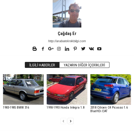
Çağdaş Er
http://arabateknikbilgi.com
İLGILI HABERLER
YAZARIN DIĞER İÇERIKLERI
1983-1985 BMW 316
1990-1993 Honda Integra 1.8
2018 Citroen C4 Picasso 1.6
BlueHDi EAT