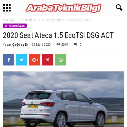
Ana Sayfa
Otomobiller
2020 Seat Ateca 1.5 EcoTSI DSG ACT
OTOMOBILLER
2020 Seat Ateca 1.5 EcoTSI DSG ACT
Yazar
Çağdaş Er
-
25 Mart 2020
3367
0