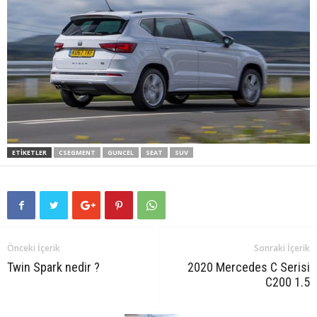
ETIKETLER
CSEGMENT
GUNCEL
SEAT
SUV
Önceki İçerik
Sonraki İçerik
Twin Spark nedir ?
2020 Mercedes C Serisi
C200 1.5