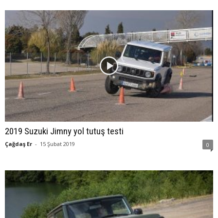
2019 Suzuki Jimny yol tutuş testi
Çağdaş Er
-
15 Şubat 2019
0