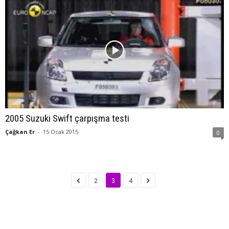
2005 Suzuki Swift çarpışma testi
Çağkan Er
-
15 Ocak 2015
0
2
3
4