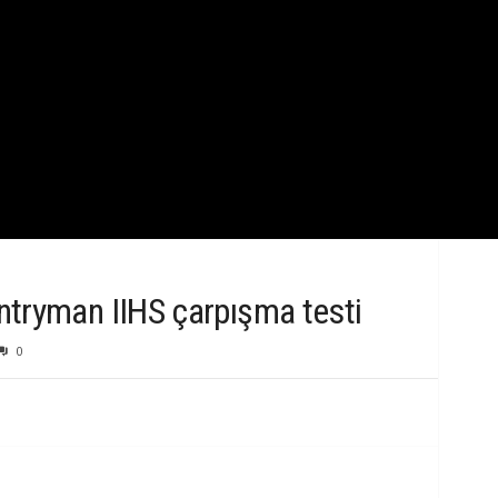
k
B
i
l
g
i
tryman IIHS çarpışma testi
0