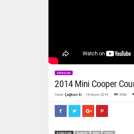
VIDEOLAR
2014 Mini Cooper Coun
Yazar
Çağkan Er
-
14 Kasım 2014
3366
ETIKETLER
GUNCEL
MINI
VIDEO