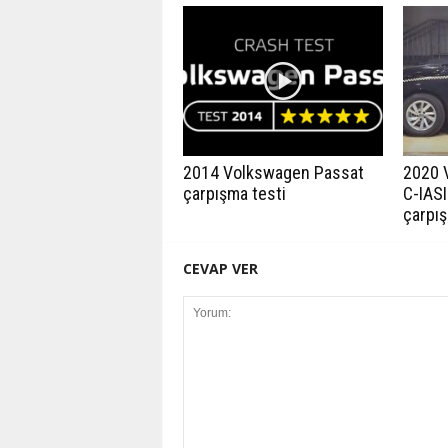
2014 Volkswagen Passat
2020 
çarpışma testi
C-IASI
çarpış
CEVAP VER