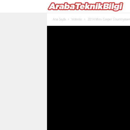
Ana Sayfa
Videolar
2014 Mini Cooper Countryman I