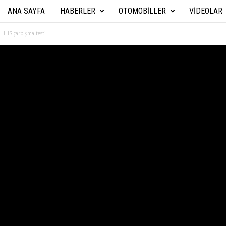
ANA SAYFA
HABERLER
OTOMOBILLER
VIDEOLAR
A
r
IHS çarpışma testi
a
b
a
T
e
k
n
i