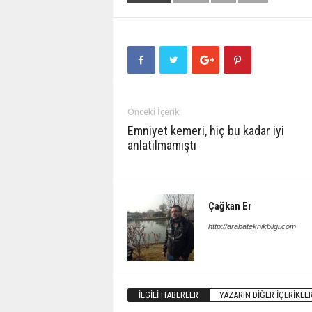
Önceki İçerik
Emniyet kemeri, hiç bu kadar iyi
anlatılmamıştı
Çağkan Er
http://arabateknikbilgi.com
İLGILI HABERLER
YAZARIN DIĞER İÇERIKLER