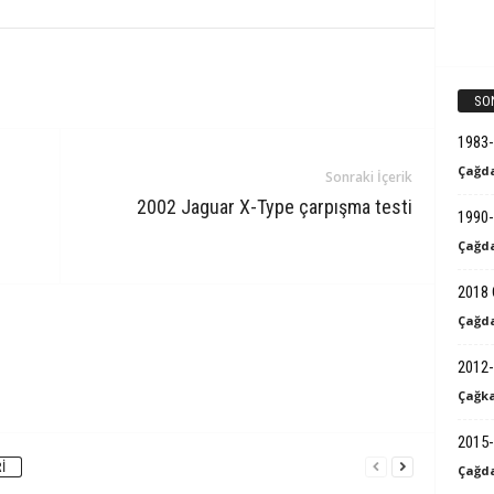
SO
1983
Çağda
Sonraki İçerik
2002 Jaguar X-Type çarpışma testi
1990-
Çağda
2018 
Çağda
2012-
Çağka
2015-
I
Çağda