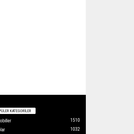
ÜLER KATEGORİLER
1510
biller
1032
lar