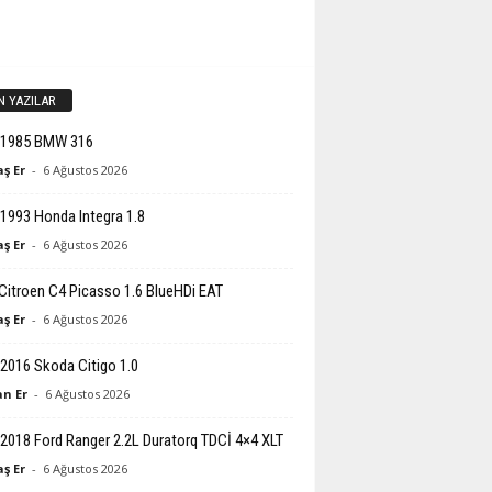
N YAZILAR
-1985 BMW 316
ş Er
-
6 Ağustos 2026
1993 Honda Integra 1.8
ş Er
-
6 Ağustos 2026
Citroen C4 Picasso 1.6 BlueHDi EAT
ş Er
-
6 Ağustos 2026
2016 Skoda Citigo 1.0
n Er
-
6 Ağustos 2026
2018 Ford Ranger 2.2L Duratorq TDCİ 4×4 XLT
ş Er
-
6 Ağustos 2026