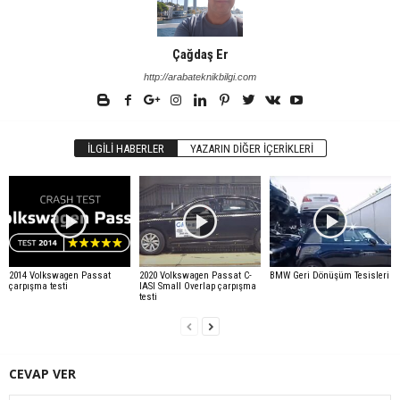
Çağdaş Er
http://arabateknikbilgi.com
İLGILI HABERLER
YAZARIN DIĞER İÇERIKLERI
2014 Volkswagen Passat
2020 Volkswagen Passat C-
BMW Geri Dönüşüm Tesisleri
çarpışma testi
IASI Small Overlap çarpışma
testi
CEVAP VER