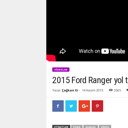
VIDEOLAR
2015 Ford Ranger yol t
Yazar
Çağkan Er
-
14 Kasım 2015
3505
ETIKETLER
FORD
GUNCEL
VIDEO