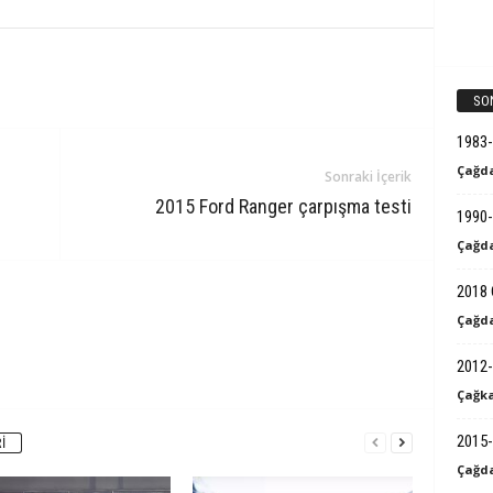
SO
1983
Çağda
Sonraki İçerik
2015 Ford Ranger çarpışma testi
1990-
Çağda
2018 
Çağda
2012-
Çağka
2015-
I
Çağda