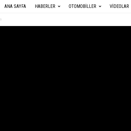
ANA SAYFA
HABERLER
OTOMOBILLER
VIDEOLAR
A
r
ti
a
b
a
T
e
k
n
i