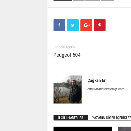
Önceki İçerik
Peugeot 504
Çağkan Er
http://arabateknikbilgi.com
İLGILI HABERLER
YAZARIN DIĞER İÇERIKLER