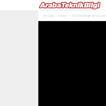
Ana Sayfa
Videolar
2015 Ford Ranger yol tutuş tes