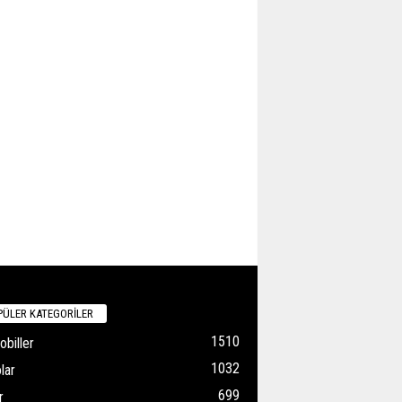
ÜLER KATEGORİLER
1510
biller
1032
lar
699
r