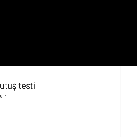
k
B
i
l
g
i
utuş testi
0