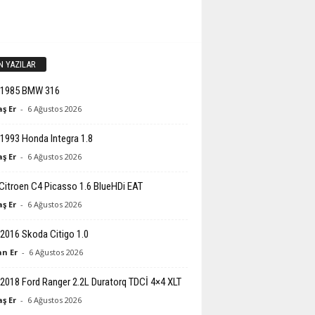
N YAZILAR
-1985 BMW 316
ş Er
-
6 Ağustos 2026
1993 Honda Integra 1.8
ş Er
-
6 Ağustos 2026
Citroen C4 Picasso 1.6 BlueHDi EAT
ş Er
-
6 Ağustos 2026
2016 Skoda Citigo 1.0
n Er
-
6 Ağustos 2026
2018 Ford Ranger 2.2L Duratorq TDCİ 4×4 XLT
ş Er
-
6 Ağustos 2026