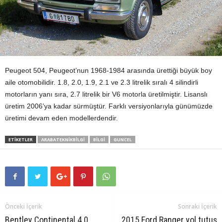
Peugeot 504, Peugeot’nun 1968-1984 arasında ürettiği büyük boy
aile otomobilidir. 1.8, 2.0, 1.9, 2.1 ve 2.3 litrelik sıralı 4 silindirli
motorların yanı sıra, 2.7 litrelik bir V6 motorla üretilmiştir. Lisanslı
üretim 2006’ya kadar sürmüştür. Farklı versiyonlarıyla günümüzde
üretimi devam eden modellerdendir.
ETIKETLER
ARABATEKNIKBILGI
BILGI
GUNCEL
Önceki İçerik
Sonraki İçerik
Bentley Continental 4.0
2015 Ford Ranger yol tutuş