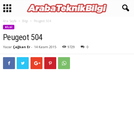
Ana Sayfa
Bilgi
Peugeot 504
BILGI
Peugeot 504
Yazar
Çağkan Er
-
14 Kasım 2015
9729
0