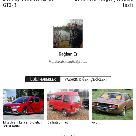
GT3-R
testi
Çağkan Er
http://arabateknikbilgi.com
İLGILI HABERLER
YAZARIN DIĞER İÇERIKLERI
Mitsubishi Lancer Evolution
Daihatsu Hijet
Ford
Serisi Tarihi