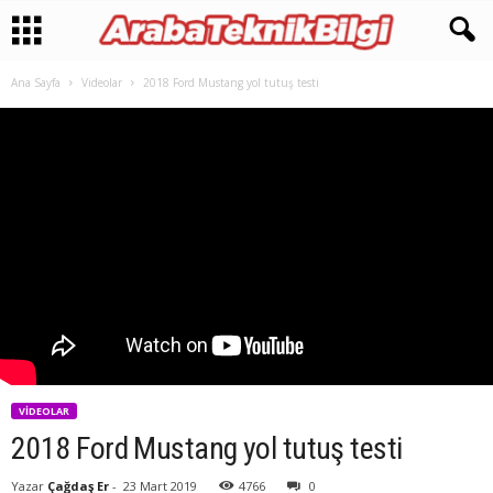
Ana Sayfa
Videolar
2018 Ford Mustang yol tutuş testi
VIDEOLAR
2018 Ford Mustang yol tutuş testi
Yazar
Çağdaş Er
-
23 Mart 2019
4766
0