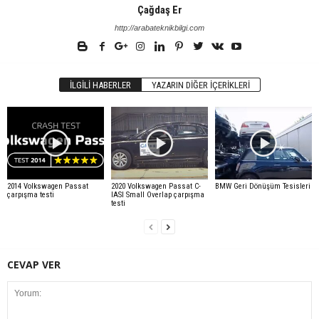
Çağdaş Er
http://arabateknikbilgi.com
İLGILI HABERLER
YAZARIN DIĞER İÇERIKLERI
2014 Volkswagen Passat
2020 Volkswagen Passat C-
BMW Geri Dönüşüm Tesisleri
çarpışma testi
IASI Small Overlap çarpışma
testi
CEVAP VER