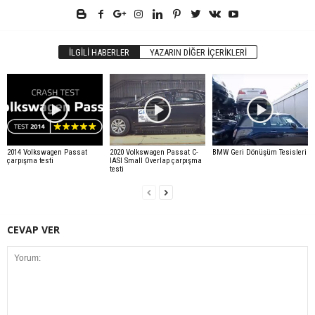
İLGILI HABERLER
YAZARIN DIĞER İÇERIKLERI
2014 Volkswagen Passat
2020 Volkswagen Passat C-
BMW Geri Dönüşüm Tesisleri
çarpışma testi
IASI Small Overlap çarpışma
testi
CEVAP VER