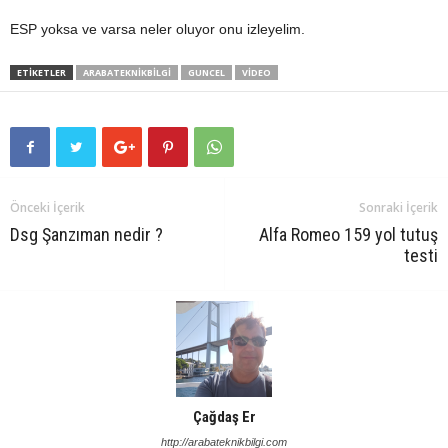
ESP yoksa ve varsa neler oluyor onu izleyelim.
ETIKETLER
ARABATEKNIKBILGI
GUNCEL
VIDEO
Önceki İçerik
Sonraki İçerik
Dsg Şanzıman nedir ?
Alfa Romeo 159 yol tutuş
testi
Çağdaş Er
http://arabateknikbilgi.com