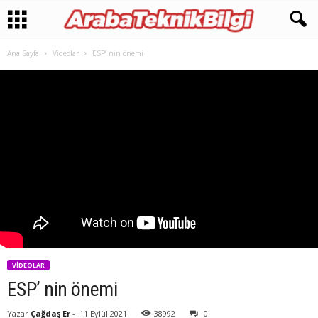
Ana Sayfa
Videolar
ESP’ nin önemi
VIDEOLAR
ESP’ nin önemi
Yazar
Çağdaş Er
-
11 Eylül 2021
38992
0