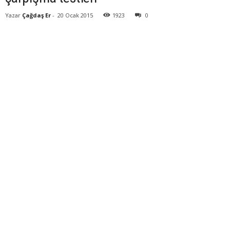
Yazar
Çağdaş Er
-
20 Ocak 2015
1923
0