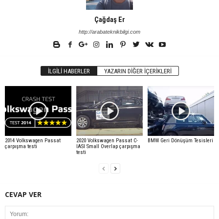
Çağdaş Er
http://arabateknikbilgi.com
İLGILI HABERLER
YAZARIN DIĞER İÇERIKLERI
2014 Volkswagen Passat
2020 Volkswagen Passat C-
BMW Geri Dönüşüm Tesisleri
çarpışma testi
IASI Small Overlap çarpışma
testi
CEVAP VER