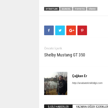
ETIKETLER
GUNCEL
TOYOTA
VIDEO
Önceki İçerik
Shelby Mustang GT 350
Çağkan Er
http://arabateknikbilgi.com
İLGILI HABERLER
YAZARIN DIĞER İÇERIKLER