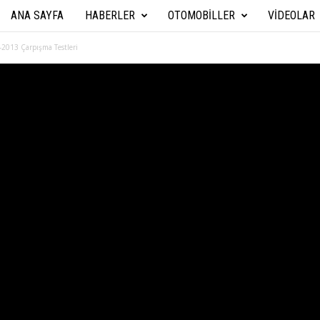
ANA SAYFA
HABERLER
OTOMOBILLER
VIDEOLAR
A
r
-2013 Çarpışma Testleri
a
b
a
T
e
k
n
i