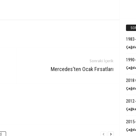
SO
1983
Çağda
1990-
Sonraki İçerik
Çağda
Mercedes’ten Ocak Fırsatları
2018 
Çağda
2012-
Çağka
2015-
Çağda
I