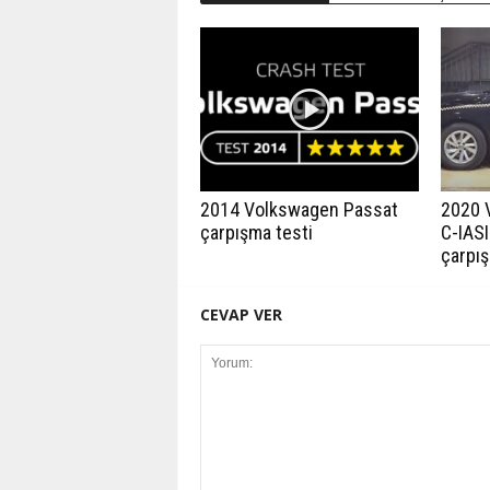
2014 Volkswagen Passat
2020 
çarpışma testi
C-IASI
çarpış
CEVAP VER