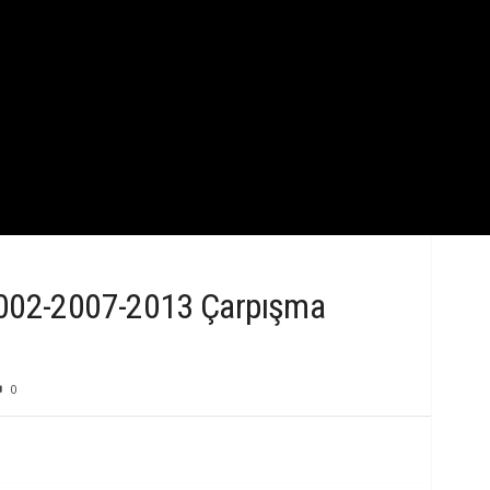
k
B
i
l
g
i
2002-2007-2013 Çarpışma
0