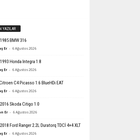
N YAZILAR
-1985 BMW 316
ş Er
-
6 Ağustos 2026
1993 Honda Integra 1.8
ş Er
-
6 Ağustos 2026
Citroen C4 Picasso 1.6 BlueHDi EAT
ş Er
-
6 Ağustos 2026
2016 Skoda Citigo 1.0
n Er
-
6 Ağustos 2026
2018 Ford Ranger 2.2L Duratorq TDCİ 4×4 XLT
ş Er
-
6 Ağustos 2026