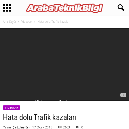
Ana Sayfa
Videolar
Hata dolu Trafik kazaları
VIDEOLAR
Hata dolu Trafik kazaları
Yazar
Çağdaş Er
-
17 Ocak 2015
2653
0