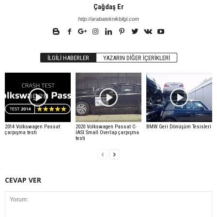
Çağdaş Er
http://arabateknikbilgi.com
İLGILI HABERLER
YAZARIN DIĞER İÇERIKLERI
2014 Volkswagen Passat
2020 Volkswagen Passat C-
BMW Geri Dönüşüm Tesisleri
çarpışma testi
IASI Small Overlap çarpışma
testi
CEVAP VER