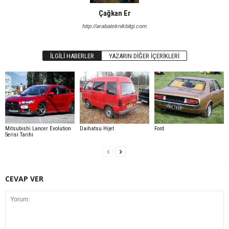
Çağkan Er
http://arabateknikbilgi.com
İLGILI HABERLER
YAZARIN DIĞER İÇERIKLERI
Mitsubishi Lancer Evolution
Daihatsu Hijet
Ford
Serisi Tarihi
CEVAP VER