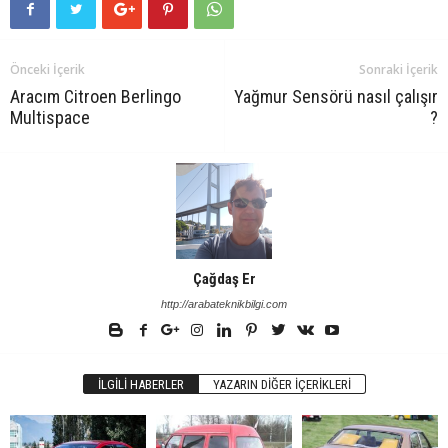
Önceki İçerik
Sonraki İçerik
Aracım Citroen Berlingo
Yağmur Sensörü nasıl çalışır
Multispace
?
Çağdaş Er
http://arabateknikbilgi.com
İLGILI HABERLER
YAZARIN DIĞER İÇERIKLERI