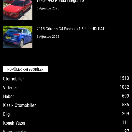
1990-1993 Honda Integra 1.8
6 Ağustos 2026
2018 Citroen C4 Picasso 1.6 BlueHDi EAT
6 Ağustos 2026
POPÜLER KATEGORİLER
1510
Otomobiller
1032
Videolar
699
Haber
585
Klasik Otomobiller
209
Bilgi
111
Konuk Yazar
97
Kampanyalar