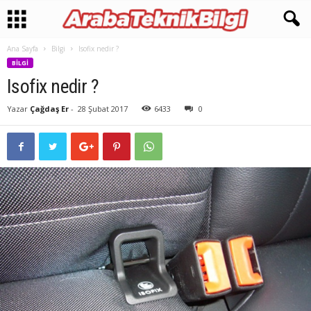
Ana Sayfa
Bilgi
Isofix nedir ?
BILGI
Isofix nedir ?
Yazar
Çağdaş Er
-
28 Şubat 2017
6433
0