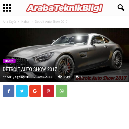
Ana Sayfa
Haber
Detroit Auto Show 2017
HABER
DETROIT AUTO SHOW 2017
Yazar
Çağdaş Er
-
12 Ocak 2017
3519
0