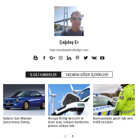
Çağdaş Er
http://arabateknikbilgi.com
İLGILI HABERLER
YAZARIN DIĞER İÇERIKLERI
Subaru’ dan Manuel
Avrupa Birliği benzinli ve
Komisyondan geçti! İşte yeni
Şanzımana Dönüş
dizel araç satışını durdurma
trafik cezaları
planını askıya aldı