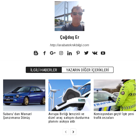
Çağdaş Er
http://arabateknikbilgi.com
İLGILI HABERLER
YAZARIN DIĞER İÇERIKLERI
Subaru’ dan Manuel
Avrupa Birliği benzinli ve
Komisyondan geçti! İşte yeni
Şanzımana Dönüş
dizel araç satışını durdurma
trafik cezaları
planını askıya aldı