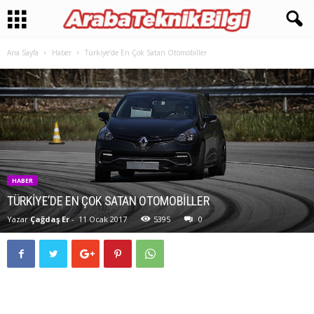
Ana Sayfa
Haber
Türkiye’de En Çok Satan Otomobiller
HABER
TÜRKIYE’DE EN ÇOK SATAN OTOMOBILLER
Yazar
Çağdaş Er
-
11 Ocak 2017
5395
0