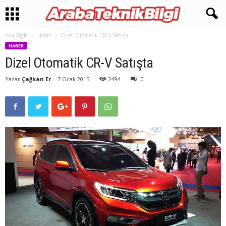
Ana Sayfa
Haber
Dizel Otomatik CR-V Satışta
HABER
Dizel Otomatik CR-V Satışta
Yazar
Çağkan Er
-
7 Ocak 2015
2494
0