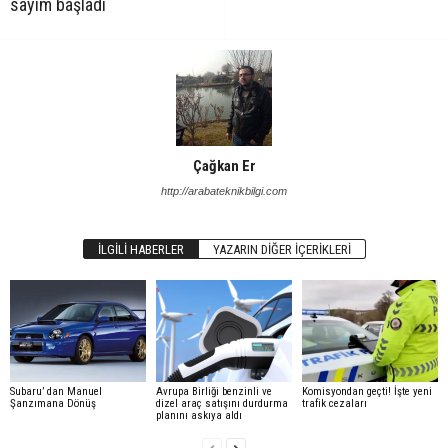
sayım başladı
Çağkan Er
http://arabateknikbilgi.com
İLGILI HABERLER
YAZARIN DIĞER İÇERIKLERI
Subaru’ dan Manuel
Avrupa Birliği benzinli ve
Komisyondan geçti! İşte yeni
Şanzımana Dönüş
dizel araç satışını durdurma
trafik cezaları
planını askıya aldı