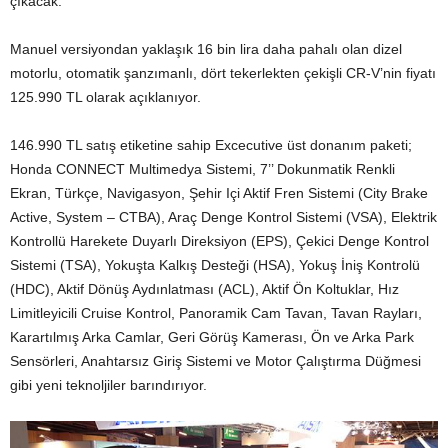
çıkacak.
Manuel versiyondan yaklaşık 16 bin lira daha pahalı olan dizel
motorlu, otomatik şanzımanlı, dört tekerlekten çekişli CR-V’nin fiyatı
125.990 TL olarak açıklanıyor.
146.990 TL satış etiketine sahip Excecutive üst donanım paketi;
Honda CONNECT Multimedya Sistemi, 7’’ Dokunmatik Renkli
Ekran, Türkçe, Navigasyon, Şehir Içi Aktif Fren Sistemi (City Brake
Active, System – CTBA), Araç Denge Kontrol Sistemi (VSA), Elektrik
Kontrollü Harekete Duyarlı Direksiyon (EPS), Çekici Denge Kontrol
Sistemi (TSA), Yokuşta Kalkış Desteği (HSA), Yokuş İniş Kontrolü
(HDC), Aktif Dönüş Aydınlatması (ACL), Aktif Ön Koltuklar, Hız
Limitleyicili Cruise Kontrol, Panoramik Cam Tavan, Tavan Rayları,
Karartılmış Arka Camlar, Geri Görüş Kamerası, Ön ve Arka Park
Sensörleri, Anahtarsız Giriş Sistemi ve Motor Çalıştırma Düğmesi
gibi yeni teknoljiler barındırıyor.