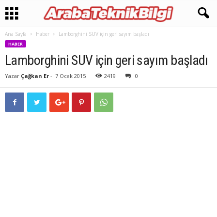
Ana Sayfa
Haber
Lamborghini SUV için geri sayım başladı
HABER
Lamborghini SUV için geri sayım başladı
Yazar
Çağkan Er
-
7 Ocak 2015
2419
0