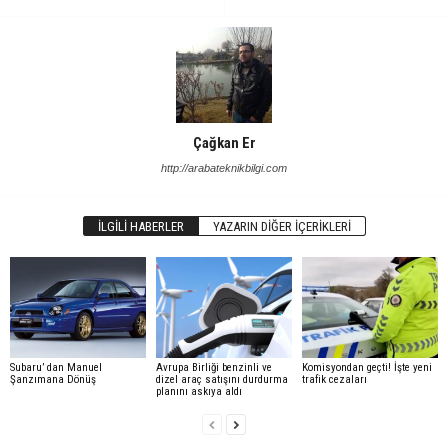
Çağkan Er
http://arabateknikbilgi.com
İLGILI HABERLER
YAZARIN DIĞER İÇERIKLERI
Subaru’ dan Manuel
Avrupa Birliği benzinli ve
Komisyondan geçti! İşte yeni
Şanzımana Dönüş
dizel araç satışını durdurma
trafik cezaları
planını askıya aldı