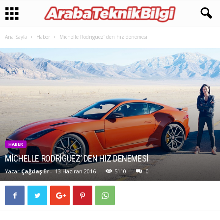
Ana Sayfa
Haber
Michelle Rodriguez’ den hız denemesi
HABER
MICHELLE RODRIGUEZ’ DEN HIZ DENEMESI
Yazar
Çağdaş Er
-
13 Haziran 2016
5110
0