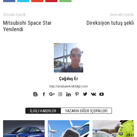
Önceki İçerik
Sonraki İçerik
Mitsubishi Space Star
Direksiyon tutuş şekli
Yenilendi
Çağdaş Er
http://arabateknikbilgi.com
İLGILI HABERLER
YAZARIN DIĞER İÇERIKLERI