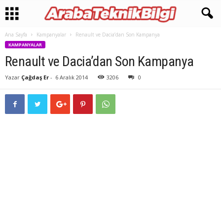
Ana Sayfa
Kampanyalar
Renault ve Dacia’dan Son Kampanya
KAMPANYALAR
Renault ve Dacia’dan Son Kampanya
Yazar
Çağdaş Er
-
6 Aralık 2014
3206
0