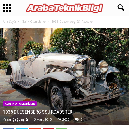
Ana Sayfa
Klasik Otomobiller
1935 Duesenberg SSJ Roadster
KLASIK OTOMOBILLER
1935 DUESENBERG SSJ ROADSTER
Yazar
Çağdaş Er
-
15 Mart 2015
2620
0