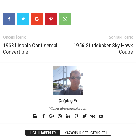
Önceki İçerik
Sonraki İçerik
1963 Lincoln Continental
1956 Studebaker Sky Hawk
Convertible
Coupe
Çağdaş Er
http://arabateknikbilgi.com
İLGILI HABERLER
YAZARIN DIĞER İÇERIKLERI