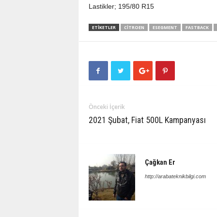
Lastikler; 195/80 R15
ETIKETLER
CITROEN
ESEGMENT
FASTBACK
Önceki İçerik
2021 Şubat, Fiat 500L Kampanyası
Çağkan Er
http://arabateknikbilgi.com