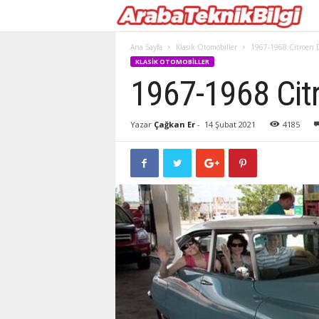
Ana Sayfa
Klasik Otomobiller
1967-1968 Citroen 
KLASIK OTOMOBILLER
1967-1968 Cit
Yazar
Çağkan Er
-
14 Şubat 2021
4185