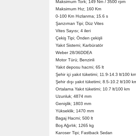
Maksimum Tork; 149 Nm / 3500 rpm
Maksimum Hız; 160 Km
0-100 Km Hızlanma; 15.6 s
Şanzıman Tipi; Düz Vites
Vites Sayısı; 4 ileri
Çekiş Tipi; Önden çekişli
Yakıt Sistemi; Karbüratör
Weber 28/36DDEA
Motor Türü; Benzinli
Yakıt deposu hacmi; 65 lt
Şehir içi yakıt tüketimi; 11.9-14.3 lt/100 k
Şehir dışı yakıt tüketimi; 8.5-10.2 lt/100 k
Ortalama Yakıt tüketimi; 10.7 lt/100 km
Uzunluk; 4874 mm
Genişlik; 1803 mm
Yükseklik; 1470 mm
Bagaj Hacmi; 500 lt
Boş Ağırlık; 1265 kg
Karoser Tipi; Fastback Sedan