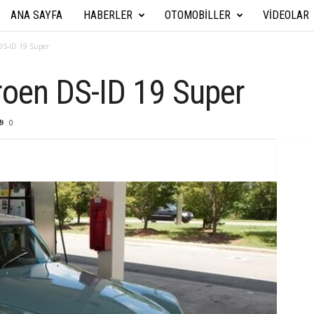
ANA SAYFA
HABERLER
OTOMOBILLER
VIDEOLAR
A
r
DS-ID 19 Super
a
roen DS-ID 19 Super
b
0
a
T
e
k
n
i