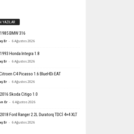
N YAZILAR
-1985 BMW 316
ş Er
-
6 Ağustos 2026
1993 Honda Integra 1.8
ş Er
-
6 Ağustos 2026
Citroen C4 Picasso 1.6 BlueHDi EAT
ş Er
-
6 Ağustos 2026
2016 Skoda Citigo 1.0
n Er
-
6 Ağustos 2026
2018 Ford Ranger 2.2L Duratorq TDCİ 4×4 XLT
ş Er
-
6 Ağustos 2026