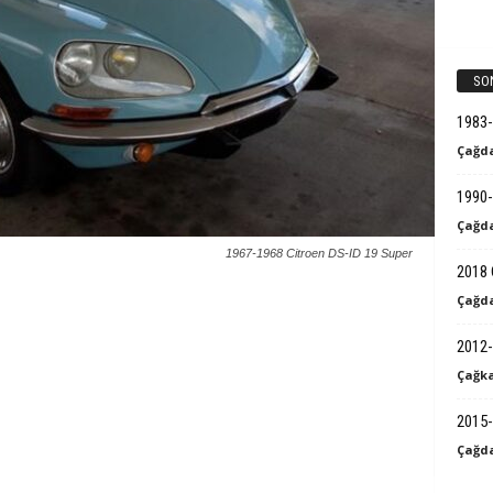
k
B
SO
i
1983
Çağda
l
1990-
g
Çağda
1967-1968 Citroen DS-ID 19 Super
i
2018 
Çağda
2012-
Çağka
2015-
Çağda