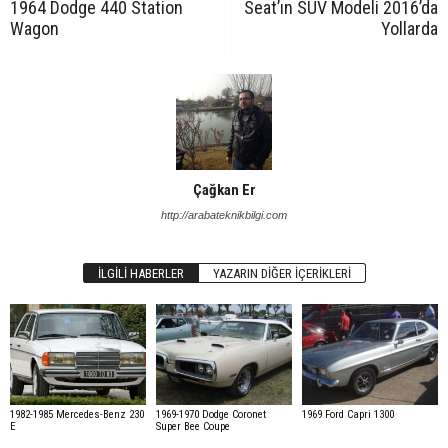
1964 Dodge 440 Station
Seat’ın SUV Modeli 2016’da
Wagon
Yollarda
Çağkan Er
http://arabateknikbilgi.com
İLGILI HABERLER
YAZARIN DIĞER İÇERIKLERI
1982-1985 Mercedes-Benz 230
1969-1970 Dodge Coronet
1969 Ford Capri 1300
E
Super Bee Coupe