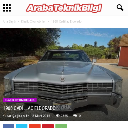
Ana Sayfa
Klasik Otomobiller
1968 Cadillac Eldorado
KLASIK OTOMOBILLER
1968 CADILLAC ELDORADO
Yazar
Çağkan Er
-
8 Mart 2015
2365
0