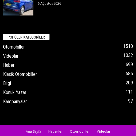
6 Ağustos 2026
POPÜLER KATEGORİLER
1510
Otomobiller
1032
Videolar
699
Haber
585
Klasik Otomobiller
209
Bilgi
111
Konuk Yazar
97
Kampanyalar
Ana Sayfa
Haberler
Otomobiller
Videolar