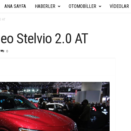
ANA SAYFA
HABERLER
OTOMOBILLER
VIDEOLAR
A
r
0 AT
a
o Stelvio 2.0 AT
b
0
a
T
e
k
n
i