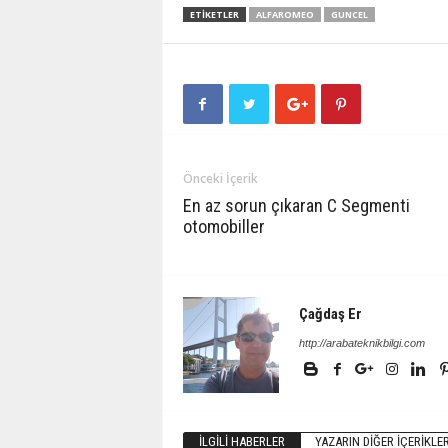
ETIKETLER
ALFAROMEO
GUNCEL
Önceki İçerik
En az sorun çıkaran C Segmenti
otomobiller
Çağdaş Er
http://arabateknikbilgi.com
İLGILI HABERLER
YAZARIN DIĞER İÇERIKLER