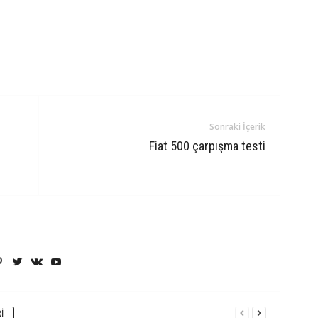
Sonraki İçerik
Fiat 500 çarpışma testi
I