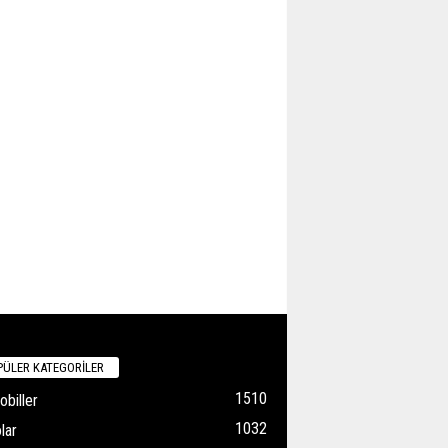
ÜLER KATEGORİLER
1510
biller
1032
lar