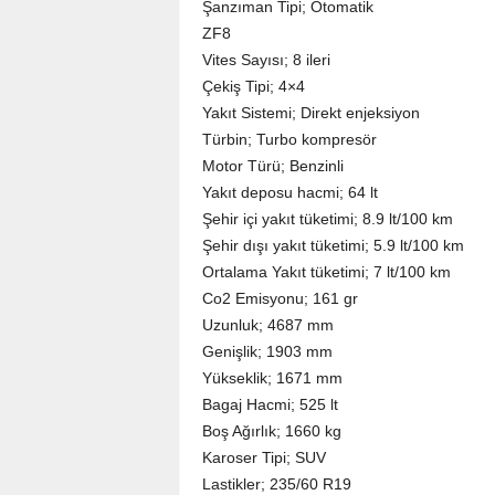
Şanzıman Tipi; Otomatik
ZF8
Vites Sayısı; 8 ileri
Çekiş Tipi; 4×4
Yakıt Sistemi; Direkt enjeksiyon
Türbin; Turbo kompresör
Motor Türü; Benzinli
Yakıt deposu hacmi; 64 lt
Şehir içi yakıt tüketimi; 8.9 lt/100 km
Şehir dışı yakıt tüketimi; 5.9 lt/100 km
Ortalama Yakıt tüketimi; 7 lt/100 km
Co2 Emisyonu; 161 gr
Uzunluk; 4687 mm
Genişlik; 1903 mm
Yükseklik; 1671 mm
Bagaj Hacmi; 525 lt
Boş Ağırlık; 1660 kg
Karoser Tipi; SUV
Lastikler; 235/60 R19