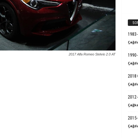
k
B
SO
i
1983
Çağda
l
2017 Alfa Romeo Stelvio 2.0 AT
1990-
g
Çağda
i
2018 
Çağda
2012-
Çağka
2015-
Çağda