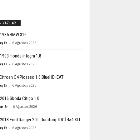
N YAZILAR
-1985 BMW 316
ş Er
-
6 Ağustos 2026
1993 Honda Integra 1.8
ş Er
-
6 Ağustos 2026
Citroen C4 Picasso 1.6 BlueHDi EAT
ş Er
-
6 Ağustos 2026
2016 Skoda Citigo 1.0
n Er
-
6 Ağustos 2026
2018 Ford Ranger 2.2L Duratorq TDCİ 4×4 XLT
ş Er
-
6 Ağustos 2026