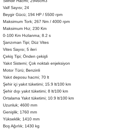
Silindir Hacmi; 2946cm3
Valf Sayısı; 24
Beygir Gücü; 194 HP / 5500 rpm
Maksimum Tork; 267 Nm / 4000 rpm
Maksimum Hız; 230 Km
0-100 Km Hızlanma; 8.2 s
Şanzıman Tipi; Düz Vites
Vites Sayısı; 5 ileri
Çekiş Tipi; Önden çekişli
Yakıt Sistemi; Çok noktalı enjeksiyon
Motor Türü; Benzinli
Yakıt deposu hacmi; 70 lt
Şehir içi yakıt tüketimi; 15.9 lt/100 km
Şehir dışı yakıt tüketimi; 8 lt/100 km
Ortalama Yakıt tüketimi; 10.9 lt/100 km
Uzunluk; 4600 mm
Genişlik; 1760 mm
Yükseklik; 1410 mm
Boş Ağırlık; 1430 kg