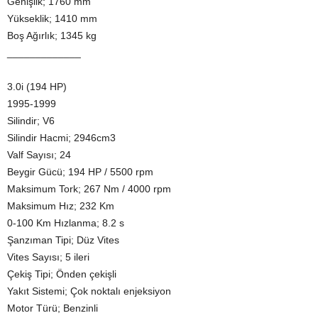
Genişlik; 1760 mm
Yükseklik; 1410 mm
Boş Ağırlık; 1345 kg
_____________
3.0i (194 HP)
1995-1999
Silindir; V6
Silindir Hacmi; 2946cm3
Valf Sayısı; 24
Beygir Gücü; 194 HP / 5500 rpm
Maksimum Tork; 267 Nm / 4000 rpm
Maksimum Hız; 232 Km
0-100 Km Hızlanma; 8.2 s
Şanzıman Tipi; Düz Vites
Vites Sayısı; 5 ileri
Çekiş Tipi; Önden çekişli
Yakıt Sistemi; Çok noktalı enjeksiyon
Motor Türü; Benzinli