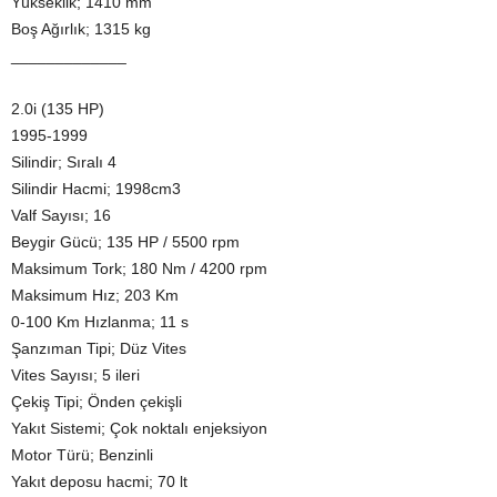
Yükseklik; 1410 mm
Boş Ağırlık; 1315 kg
_____________
2.0i (135 HP)
1995-1999
Silindir; Sıralı 4
Silindir Hacmi; 1998cm3
Valf Sayısı; 16
Beygir Gücü; 135 HP / 5500 rpm
Maksimum Tork; 180 Nm / 4200 rpm
Maksimum Hız; 203 Km
0-100 Km Hızlanma; 11 s
Şanzıman Tipi; Düz Vites
Vites Sayısı; 5 ileri
Çekiş Tipi; Önden çekişli
Yakıt Sistemi; Çok noktalı enjeksiyon
Motor Türü; Benzinli
Yakıt deposu hacmi; 70 lt