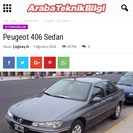
Ana Sayfa
Otomobiller
Peugeot 406 Sedan
OTOMOBILLER
Peugeot 406 Sedan
Yazar
Çağdaş Er
-
1 Ağustos 2026
20794
0