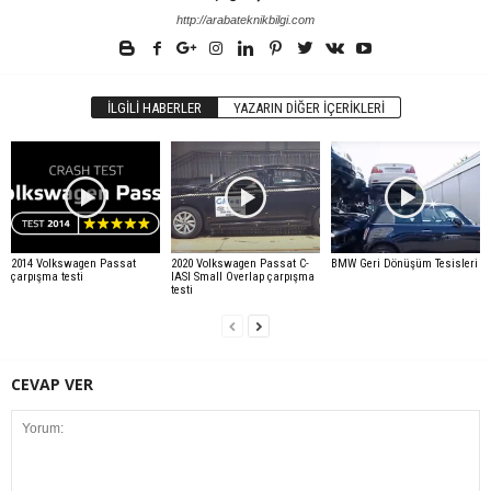
http://arabateknikbilgi.com
İLGILI HABERLER
YAZARIN DIĞER İÇERIKLERI
2014 Volkswagen Passat
2020 Volkswagen Passat C-
BMW Geri Dönüşüm Tesisleri
çarpışma testi
IASI Small Overlap çarpışma
testi
CEVAP VER