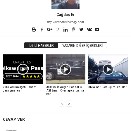
Çağdaş Er
http://arabateknikbilgi.com
İLGILI HABERLER
YAZARIN DIĞER İÇERIKLERI
2014 Volkswagen Passat
2020 Volkswagen Passat C-
BMW Geri Dönüşüm Tesisleri
çarpışma testi
IASI Small Overlap çarpışma
testi
CEVAP VER