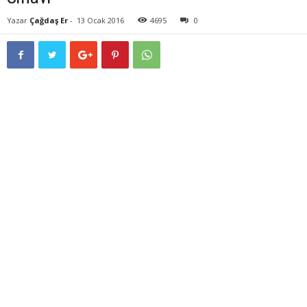
Yazar
Çağdaş Er
-
13 Ocak 2016
4695
0