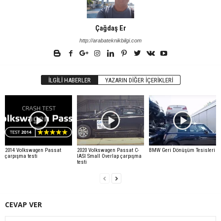
Çağdaş Er
http://arabateknikbilgi.com
İLGILI HABERLER
YAZARIN DIĞER İÇERIKLERI
2014 Volkswagen Passat
2020 Volkswagen Passat C-
BMW Geri Dönüşüm Tesisleri
çarpışma testi
IASI Small Overlap çarpışma
testi
CEVAP VER