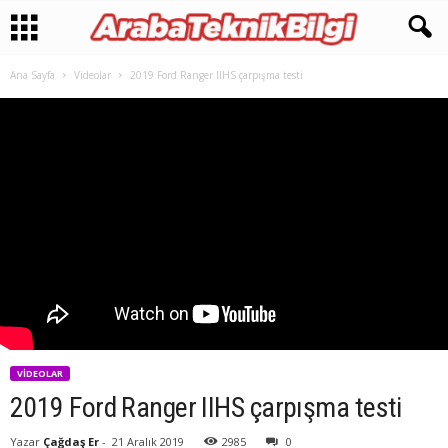
Ana Sayfa
Videolar
2019 Ford Ranger IIHS çarpışma testi
VIDEOLAR
2019 Ford Ranger IIHS çarpışma testi
Yazar
Çağdaş Er
-
21 Aralık 2019
2985
0