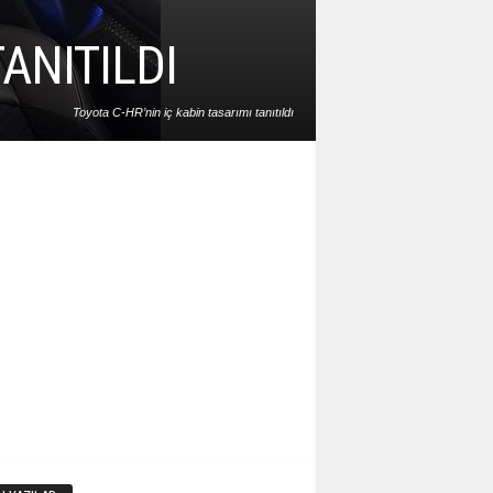
­NI­TIL­DI
To­yo­ta C-HR’­nin iç ka­bin ta­sa­rı­mı ta­nı­tıl­dı