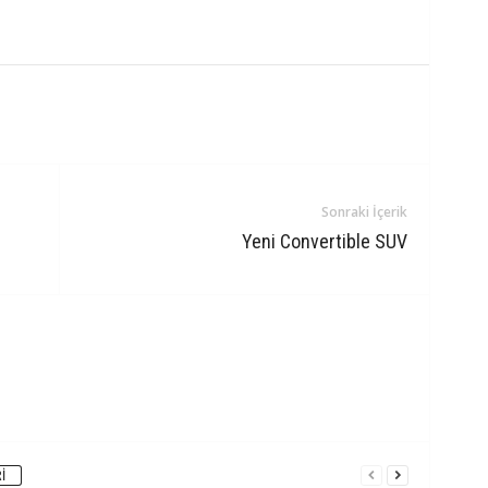
Sonraki İçerik
Yeni Convertible SUV
I