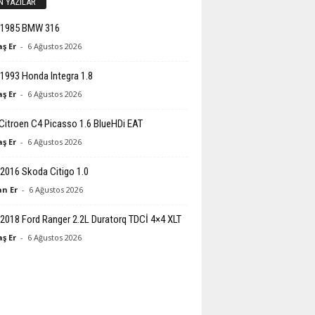
N YAZILAR
-1985 BMW 316
ş Er
-
6 Ağustos 2026
1993 Honda Integra 1.8
ş Er
-
6 Ağustos 2026
Citroen C4 Picasso 1.6 BlueHDi EAT
ş Er
-
6 Ağustos 2026
2016 Skoda Citigo 1.0
n Er
-
6 Ağustos 2026
2018 Ford Ranger 2.2L Duratorq TDCİ 4×4 XLT
ş Er
-
6 Ağustos 2026