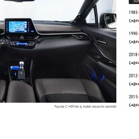
SO
1983
Çağda
1990-
Çağda
2018 
Çağda
2012-
Çağka
2015-
Çağda
To­yo­ta C-HR’­nin iç ka­bin ta­sa­rı­mı ta­nı­tıl­dı