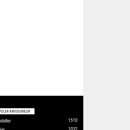
ÜLER KATEGORİLER
1510
biller
1032
lar