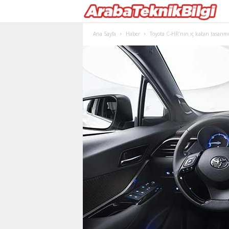
Ana Sayfa
Haber
To­yo­ta C-HR’­nin iç ka­bin ta­sa­rı­mı 