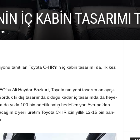
k
IN IÇ KA­BIN TA­SA­RI­MI TA
B
i
0
l
g
­nu ta­nı­tı­lan To­yo­ta C-HR’­nin iç ka­bin ta­sa­rı­mı da, ilk kez
i
­O’­su Ali Hay­dar Boz­kurt, To­yo­ta’nın ye­ni ta­sa­rım an­la­yı­şı­
Gör­dük ki dış ta­sa­rım­da ol­du­ğu ka­dar iç ta­sa­rım­da da he­ye­
a da yıl­da 100 bin adet­lik sa­tış he­def­le­ni­yor. Av­ru­pa’dan
­ca­ğı­mız yer­li üre­tim To­yo­ta C-HR için yıl­lık 12-15 bin ban­
u.