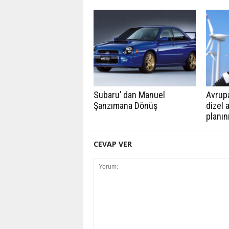
Subaru’ dan Manuel
Avrupa
Şanzımana Dönüş
dizel 
planın
CEVAP VER