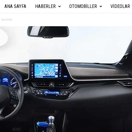
ANA SAYFA
HABERLER
OTOMOBILLER
VIDEOLAR
A
r
ta­nı­tıl­dı
a
b
a
T
e
k
n
i