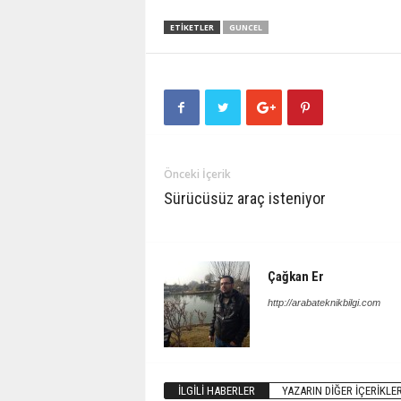
ETIKETLER
GUNCEL
Önceki İçerik
Sürücüsüz araç isteniyor
Çağkan Er
http://arabateknikbilgi.com
İLGILI HABERLER
YAZARIN DIĞER İÇERIKLER