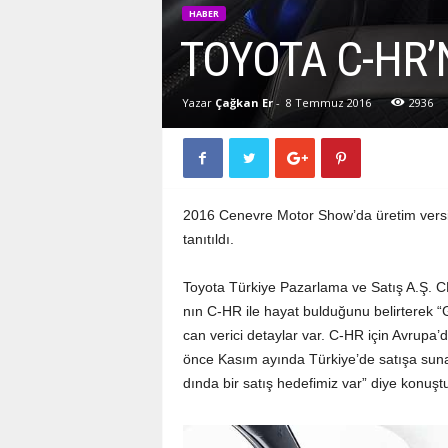
HABER
TO­YO­TA C-HR’­N
Yazar
Çağkan Er
-
8 Temmuz 2016
2936
2016 Ce­nev­re Mo­tor Sho­w’­da üre­tim ver­si­yo
ta­nı­tıl­dı.
To­yo­ta Tür­ki­ye Pa­zar­la­ma ve Sa­tış A.Ş. CE
nın C-HR ile ha­yat bul­du­ğu­nu be­lir­te­rek “
can ve­ri­ci de­tay­lar var. C-HR için Av­ru­pa’d
ön­ce Ka­sım ayın­da Tür­ki­ye’de sa­tı­şa su­na
dın­da bir sa­tış he­de­fi­miz va­r” di­ye ko­nuş­t